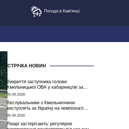
Погода в Кам'янці
СТРІЧКА НОВИН
Викриття заступника голови
Хмельницької ОВА у хабарництві за
підписання контрактів на ремонт доріг
06.08.2026
Веслувальники з Хмельниччини
виступлять за Україну на чемпіонаті
світу
06.08.2026
Лікарі застерігають: регулярне
використання вентилятору під час сну