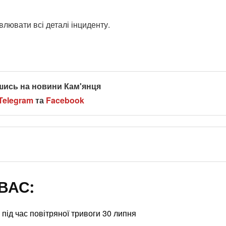
лювати всі деталі інциденту.
шись на новини Кам'янця
Telegram
та
Facebook
ВАС:
під час повітряної тривоги 30 липня