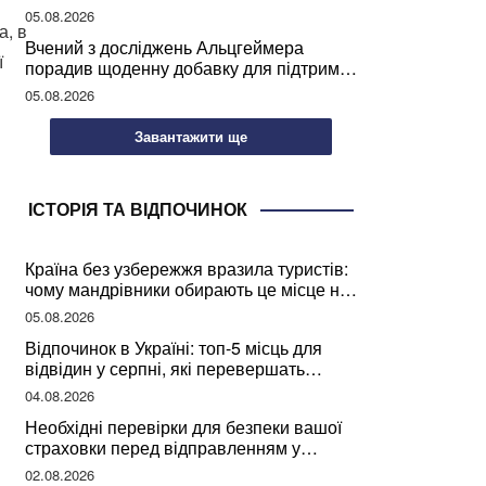
відпочинок
05.08.2026
а, в
Вчений з досліджень Альцгеймера
ї
порадив щоденну добавку для підтримки
мозкової діяльності
05.08.2026
Завантажити ще
ІСТОРІЯ ТА ВІДПОЧИНОК
Країна без узбережжя вразила туристів:
чому мандрівники обирають це місце на
відпочинок
05.08.2026
Відпочинок в Україні: топ-5 місць для
відвідин у серпні, які перевершать
закордонні враження
04.08.2026
Необхідні перевірки для безпеки вашої
страховки перед відправленням у
подорож
02.08.2026