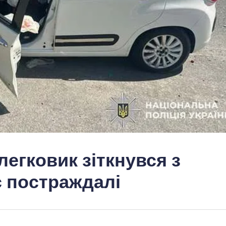
егковик зіткнувся з
є постраждалі