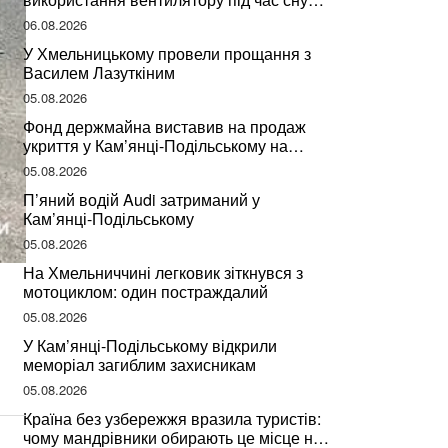
може негативно вплинути на ваше
06.08.2026
здоров’я
У Хмельницькому провели прощання з
Василем Лазуткіним
05.08.2026
Фонд держмайна виставив на продаж
укриття у Кам’янці-Подільському на
Хмельниччині
05.08.2026
П’яний водій Audi затриманий у
Кам’янці-Подільському
05.08.2026
На Хмельниччині легковик зіткнувся з
мотоциклом: один постраждалий
05.08.2026
У Кам’янці-Подільському відкрили
меморіал загиблим захисникам
05.08.2026
Країна без узбережжя вразила туристів:
чому мандрівники обирають це місце на