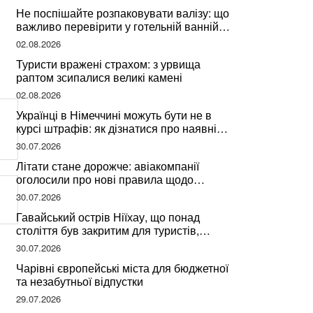
Не поспішайте розпаковувати валізу: що
важливо перевірити у готельній ванній
за словами досвідченої мандрівниці
02.08.2026
Туристи вражені страхом: з урвища
раптом зсипалися великі камені
02.08.2026
Українці в Німеччині можуть бути не в
курсі штрафів: як дізнатися про наявні
борги
30.07.2026
Літати стане дорожче: авіакомпанії
оголосили про нові правила щодо
вибору місць
30.07.2026
Гавайський острів Ніїхау, що понад
століття був закритим для туристів,
починає приймати перших відвідувачів
30.07.2026
Чарівні європейські міста для бюджетної
та незабутньої відпустки
29.07.2026