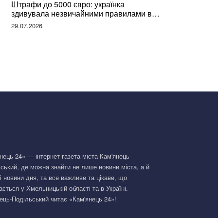
Штрафи до 5000 євро: українка
здивувала незвичайними правилами в
Німеччині та поділилася правдою
29.07.2026
нець 24» — інтернет-газета міста Кам'янець-
ський, де можна знайти не лише новини міста, а й
і новини дня, та все важливе та цікаве, що
ається у Хмельницькій області та в Україні.
ець-Подільський читає «Кам'янець 24»!