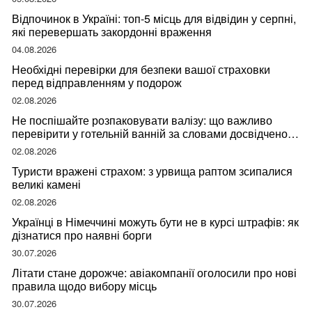
Відпочинок в Україні: топ-5 місць для відвідин у серпні,
які перевершать закордонні враження
04.08.2026
Необхідні перевірки для безпеки вашої страховки
перед відправленням у подорож
02.08.2026
Не поспішайте розпаковувати валізу: що важливо
перевірити у готельній ванній за словами досвідченої
мандрівниці
02.08.2026
Туристи вражені страхом: з урвища раптом зсипалися
великі камені
02.08.2026
Українці в Німеччині можуть бути не в курсі штрафів: як
дізнатися про наявні борги
30.07.2026
Літати стане дорожче: авіакомпанії оголосили про нові
правила щодо вибору місць
30.07.2026