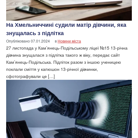
На Хмельниччині судили матір дівчини, яка
знущалась з підлітка
Опубліковано
07.01.2024
в
Новини міста
27 листопада у Кам’янець-Подільському ліцеї №15 13-річна
дівчина знущалася з підлітка такого ж віку, передає сайт
Кам’янець-Подільська. Підліток разом з іншою ученицею
поклали сміття у капюшон 13-річної дівчинки,
сфотографували це […]