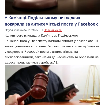
У Кам’янці-Подільському викладача
покарали за антисемітські пости у Facebook
Опубліковано
04.11.2025
в
Новини міста
Колишнього викладача Кам’янець-Подільського
національного університету визнали винним у розпалюванні
міжнаціональної ворожнечі. Чоловік систематично публікував
у соцмережі Facebook пости з антисемітськими
висловлюваннями, закликами до насильства та образами на
адресу представників єврейської […]