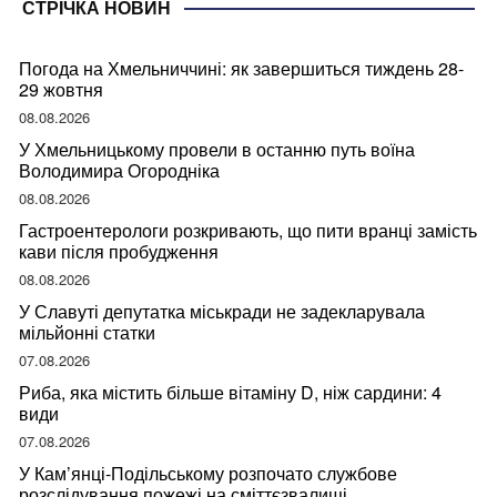
СТРІЧКА НОВИН
Погода на Хмельниччині: як завершиться тиждень 28-
29 жовтня
08.08.2026
У Хмельницькому провели в останню путь воїна
Володимира Огородніка
08.08.2026
Гастроентерологи розкривають, що пити вранці замість
кави після пробудження
08.08.2026
У Славуті депутатка міськради не задекларувала
мільйонні статки
07.08.2026
Риба, яка містить більше вітаміну D, ніж сардини: 4
види
07.08.2026
У Кам’янці-Подільському розпочато службове
розслідування пожежі на сміттєзвалищі