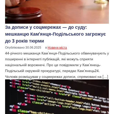
За дописи у соцмережах — до суду:
мешканцю Кам’янця-Подільського загрожує
до 3 років тюрми
Опубліковано
30.06.2025
в
Новини міста
44-річного мешканця Кам’янця-Подільського обвинувачують у
поширенні в інтернеті публікацій, які можуть сприяти
національній ворожнечі. Про це повідомили у Кам’янець-
Подільській окружній прокуратурі, передає Кам’янець24.
Чоловік розміщував у соцмережах дописи, спрямовані на […]