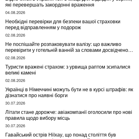
які перевершать закордонні враження
04.08.2026
Необхідні перевірки для безпеки вашої страховки
перед відправленням у подорож
02.08.2026
Не поспішайте розпаковувати валізу: що важливо
перевірити у готельній ванній за словами досвідченої
мандрівниці
02.08.2026
Туристи вражені страхом: з урвища раптом зсипалися
великі камені
02.08.2026
Українці в Німеччині можуть бути не в курсі штрафів: як
дізнатися про наявні борги
30.07.2026
Літати стане дорожче: авіакомпанії оголосили про нові
правила щодо вибору місць
30.07.2026
Гавайський острів Ніїхау, що понад століття був