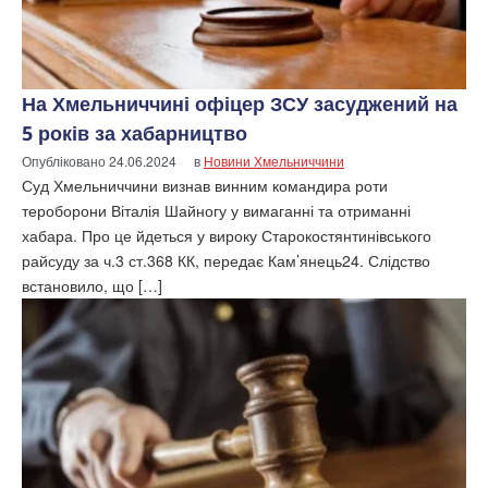
На Хмельниччині офіцер ЗСУ засуджений на
5 років за хабарництво
Опубліковано
24.06.2024
в
Новини Хмельниччини
Суд Хмельниччини визнав винним командира роти
тероборони Віталія Шайногу у вимаганні та отриманні
хабара. Про це йдеться у вироку Старокостянтинівського
райсуду за ч.3 ст.368 КК, передає Кам’янець24. Слідство
встановило, що […]