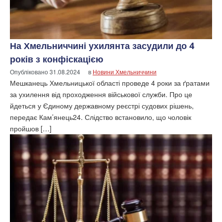
На Хмельниччині ухилянта засудили до 4
років з конфіскацією
Опубліковано
31.08.2024
в
Новини Хмельниччини
Мешканець Хмельницької області проведе 4 роки за ґратами
за ухилення від проходження військової служби. Про це
йдеться у Єдиному державному реєстрі судових рішень,
передає Кам’янець24. Слідство встановило, що чоловік
пройшов […]