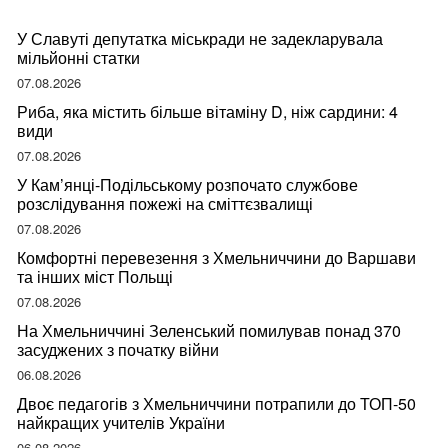
У Славуті депутатка міськради не задекларувала
мільйонні статки
07.08.2026
Риба, яка містить більше вітаміну D, ніж сардини: 4
види
07.08.2026
У Кам’янці-Подільському розпочато службове
розслідування пожежі на сміттєзвалищі
07.08.2026
Комфортні перевезення з Хмельниччини до Варшави
та інших міст Польщі
07.08.2026
На Хмельниччині Зеленський помилував понад 370
засуджених з початку війни
06.08.2026
Двоє педагогів з Хмельниччини потрапили до ТОП-50
найкращих учителів України
06.08.2026