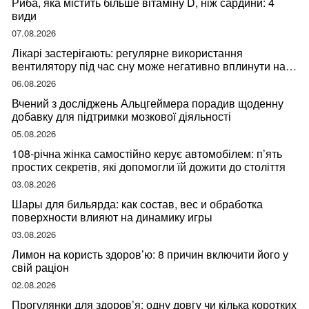
Риба, яка містить більше вітаміну D, ніж сардини: 4
види
07.08.2026
Лікарі застерігають: регулярне використання
вентилятору під час сну може негативно вплинути на
ваше здоров’я
06.08.2026
Вчений з досліджень Альцгеймера порадив щоденну
добавку для підтримки мозкової діяльності
05.08.2026
108-річна жінка самостійно керує автомобілем: п’ять
простих секретів, які допомогли їй дожити до століття
03.08.2026
Шары для бильярда: как состав, вес и обработка
поверхности влияют на динамику игры
03.08.2026
Лимон на користь здоров’ю: 8 причин включити його у
свій раціон
02.08.2026
Прогулянки для здоров’я: одну довгу чи кілька коротких