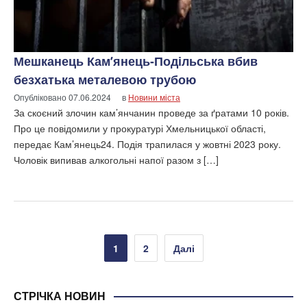
Мешканець Кам’янець-Подільська вбив
безхатька металевою трубою
Опубліковано
07.06.2024
в
Новини міста
За скоєний злочин кам’янчанин проведе за ґратами 10 років.
Про це повідомили у прокуратурі Хмельницької області,
передає Кам’янець24. Подія трапилася у жовтні 2023 року.
Чоловік випивав алкогольні напої разом з […]
Пагінація
1
2
Далі
записів
СТРІЧКА НОВИН