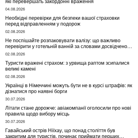
які перевершать закордонні враження
04.08.2026
Необхідні перевірки для безпеки вашої страховки
перед відправленням у подорож
02.08.2026
Не поспішайте розпаковувати валізу: що важливо
перевірити у готельній ванній за словами досвідченої
мандрівниці
02.08.2026
Туристи вражені страхом: з урвища раптом зсипалися
великі камені
02.08.2026
Українці в Німеччині можуть бути не в курсі штрафів: як
дізнатися про наявні борги
30.07.2026
Літати стане дорожче: авіакомпанії оголосили про нові
правила щодо вибору місць
30.07.2026
Гавайський острів Ніїхау, що понад століття був
закритим для туристів, починає приймати перших