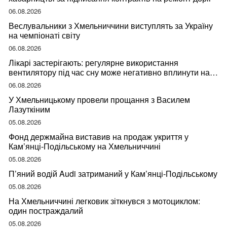
06.08.2026
Веслувальники з Хмельниччини виступлять за Україну
на чемпіонаті світу
06.08.2026
Лікарі застерігають: регулярне використання
вентилятору під час сну може негативно вплинути на
ваше здоров’я
06.08.2026
У Хмельницькому провели прощання з Василем
Лазуткіним
05.08.2026
Фонд держмайна виставив на продаж укриття у
Кам’янці-Подільському на Хмельниччині
05.08.2026
П’яний водій Audi затриманий у Кам’янці-Подільському
05.08.2026
На Хмельниччині легковик зіткнувся з мотоциклом:
один постраждалий
05.08.2026