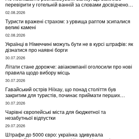
перевірити у готельній ванній за словами досвідченої
мандрівниці
02.08.2026
Туристи вражені страхом: з урвища раптом зсипалися
великі камені
02.08.2026
Українці в Німеччині можуть бути не в курсі штрафів: як
дізнатися про наявні борги
30.07.2026
Літати стане дорожче: авіакомпанії оголосили про нові
правила щодо вибору місць
30.07.2026
Гавайський острів Ніїхау, що понад століття був
закритим для туристів, починає приймати перших
відвідувачів
30.07.2026
Чарівні європейські міста для бюджетної та
незабутньої відпустки
29.07.2026
Штрафи до 5000 євро: українка здивувала