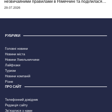
незвичайними правилами в Німеччині та поділилася
правдою
29.07.2026
РУБРИКИ
Головні новини
Новини міста
Новини Хмельниччини
Лайфхаки
Туризм
Новини компаній
Різне
ПРО САЙТ
Телефонний довідник
Редакція сайту
Зв’язатися з нами