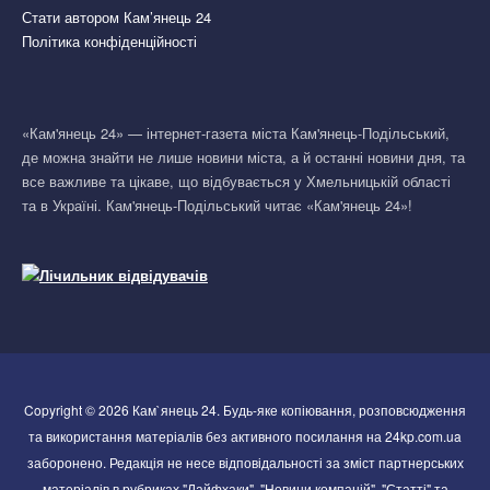
Стати автором Кам’янець 24
Політика конфіденційності
«Кам'янець 24» — інтернет-газета міста Кам'янець-Подільський,
де можна знайти не лише новини міста, а й останні новини дня, та
все важливе та цікаве, що відбувається у Хмельницькій області
та в Україні. Кам'янець-Подільський читає «Кам'янець 24»!
Copyright © 2026 Кам`янець 24. Будь-яке копіювання, розповсюдження
та використання матеріалів без активного посилання на 24kp.com.ua
заборонено. Редакція не несе відповідальності за зміст партнерських
матеріалів в рубриках "Лайфхаки", "Новини компаній", "Статті" та