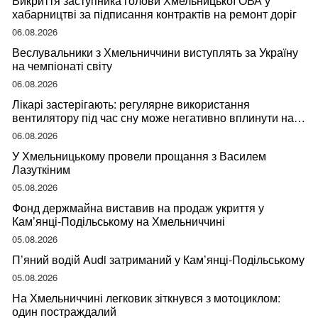
Викриття заступника голови Хмельницької ОВА у
хабарництві за підписання контрактів на ремонт доріг
06.08.2026
Веслувальники з Хмельниччини виступлять за Україну
на чемпіонаті світу
06.08.2026
Лікарі застерігають: регулярне використання
вентилятору під час сну може негативно вплинути на
ваше здоров’я
06.08.2026
У Хмельницькому провели прощання з Василем
Лазуткіним
05.08.2026
Фонд держмайна виставив на продаж укриття у
Кам’янці-Подільському на Хмельниччині
05.08.2026
П’яний водій Audi затриманий у Кам’янці-Подільському
05.08.2026
На Хмельниччині легковик зіткнувся з мотоциклом:
один постраждалий