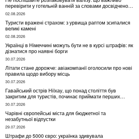
перевірити у готельній ванній за словами досвідченої
мандрівниці
02.08.2026
Туристи вражені страхом: з урвища раптом зсипалися
великі камені
02.08.2026
Українці в Німеччині можуть бути не в курсі штрафів: як
дізнатися про наявні борги
30.07.2026
Літати стане дорожче: авіакомпанії оголосили про нові
правила щодо вибору місць
30.07.2026
Гавайський острів Ніїхау, що понад століття був
закритим для туристів, починає приймати перших
відвідувачів
30.07.2026
Чарівні європейські міста для бюджетної та
незабутньої відпустки
29.07.2026
Штрафи до 5000 євро: українка здивувала