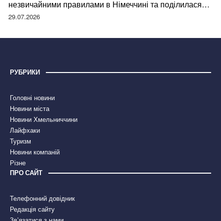
незвичайними правилами в Німеччині та поділилася
правдою
29.07.2026
РУБРИКИ
Головні новини
Новини міста
Новини Хмельниччини
Лайфхаки
Туризм
Новини компаній
Різне
ПРО САЙТ
Телефонний довідник
Редакція сайту
Зв’язатися з нами