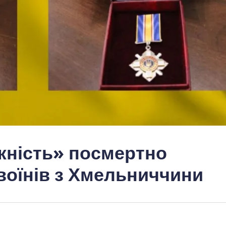
жність» посмертно
воїнів з Хмельниччини