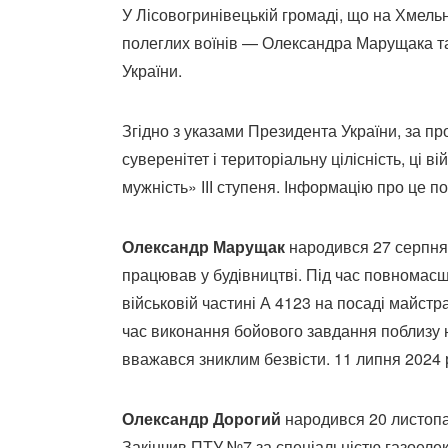
У Лісовогринівецькій громаді, що на Хмель
полеглих воїнів — Олександра Марущака та
України.
Згідно з указами Президента України, за п
суверенітет і територіальну цілісність, ці
мужність» ІІІ ступеня. Інформацію про це п
Олександр Марущак
народився 27 серпня
працював у будівництві. Під час повномасшт
військовій частині А 4123 на посаді майстра
час виконання бойового завдання поблизу н
вважався зниклим безвісти. 11 липня 2024 р
Олександр Дорогий
народився 20 листопа
Закінчив ПТУ №7 за спеціальністю газоелек