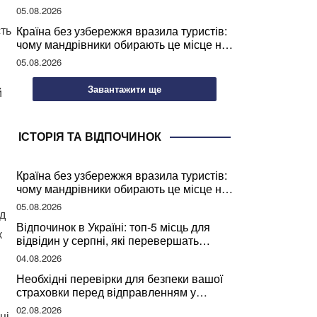
05.08.2026
ть
Країна без узбережжя вразила туристів:
чому мандрівники обирають це місце на
відпочинок
05.08.2026
Завантажити ще
й
ІСТОРІЯ ТА ВІДПОЧИНОК
Країна без узбережжя вразила туристів:
чому мандрівники обирають це місце на
відпочинок
05.08.2026
ід
Відпочинок в Україні: топ-5 місць для
к
відвідин у серпні, які перевершать
закордонні враження
04.08.2026
Необхідні перевірки для безпеки вашої
страховки перед відправленням у
подорож
02.08.2026
ці.