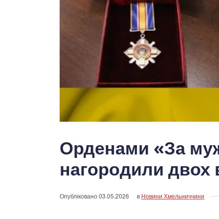
Орденами «За му
нагородили двох 
Опубліковано
03.05.2026
в
Новини Хмельниччини