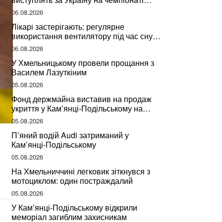
світу
06.08.2026
Лікарі застерігають: регулярне
використання вентилятору під час сну
може негативно вплинути на ваше
06.08.2026
здоров’я
У Хмельницькому провели прощання з
Василем Лазуткіним
05.08.2026
Фонд держмайна виставив на продаж
укриття у Кам’янці-Подільському на
Хмельниччині
05.08.2026
П’яний водій Audi затриманий у
Кам’янці-Подільському
05.08.2026
На Хмельниччині легковик зіткнувся з
мотоциклом: один постраждалий
05.08.2026
У Кам’янці-Подільському відкрили
меморіал загиблим захисникам