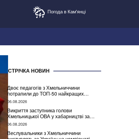
Погода в Кам'янці
СТРІЧКА НОВИН
Двоє педагогів з Хмельниччини
потрапили до ТОП-50 найкращих
учителів України
06.08.2026
Викриття заступника голови
Хмельницької ОВА у хабарництві за
підписання контрактів на ремонт доріг
06.08.2026
Веслувальники з Хмельниччини
виступлять за Україну на чемпіонаті