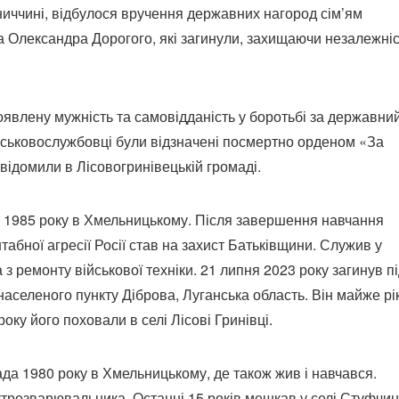
ниччині, відбулося вручення державних нагород сім’ям
 Олександра Дорогого, які загинули, захищаючи незалежніс
роявлену мужність та самовідданість у боротьбі за державни
 військовослужбовці були відзначені посмертно орденом «За
овідомили в Лісовогринівецькій громаді.
 1985 року в Хмельницькому. Після завершення навчання
абної агресії Росії став на захист Батьківщини. Служив у
 з ремонту військової техніки. 21 липня 2023 року загинув п
аселеного пункту Діброва, Луганська область. Він майже рі
оку його поховали в селі Лісові Гринівці.
да 1980 року в Хмельницькому, де також жив і навчався.
трозварювальника. Останні 15 років мешкав у селі Стуфчин