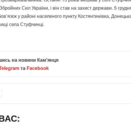
Збройних Сил України, і він став на захист держави. 5 грудн
бов’язок у районі населеного пункту Костянтинівка, Донецьк
ищі села Стуфчинці.
шись на новини Кам'янця
Telegram
та
Facebook
ВАС: