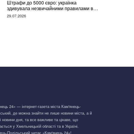
Штрафи до 5000 євро: українка
здивувала незвичайними правилами в
Німеччині та поділилася правдою
29.07.2026
нець 24» — інтернет-газета міста Кам'янець-
ський, де можна знайти не лише новини міста, а й
і новини дня, та все важливе та цікаве, що
ається у Хмельницькій області та в Україні.
ець-Подільський читає «Кам'янець 24»!