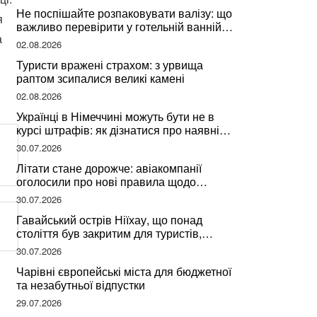
Не поспішайте розпаковувати валізу: що
я
важливо перевірити у готельній ванній
а
за словами досвідченої мандрівниці
02.08.2026
Туристи вражені страхом: з урвища
раптом зсипалися великі камені
02.08.2026
Українці в Німеччині можуть бути не в
курсі штрафів: як дізнатися про наявні
борги
30.07.2026
Літати стане дорожче: авіакомпанії
оголосили про нові правила щодо
вибору місць
30.07.2026
Гавайський острів Ніїхау, що понад
століття був закритим для туристів,
починає приймати перших відвідувачів
30.07.2026
Чарівні європейські міста для бюджетної
та незабутньої відпустки
29.07.2026