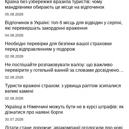
Країна без узбережжя вразила туристів: чому
мандрівники обирають це місце на відпочинок
05.08.2026
Відпочинок в Україні: топ-5 місць для відвідин у серпні,
які перевершать закордонні враження
04.08.2026
Необхідні перевірки для безпеки вашої страховки
перед відправленням у подорож
02.08.2026
Не поспішайте розпаковувати валізу: що важливо
перевірити у готельній ванній за словами досвідченої
мандрівниці
02.08.2026
Туристи вражені страхом: з урвища раптом зсипалися
великі камені
02.08.2026
Українці в Німеччині можуть бути не в курсі штрафів: як
дізнатися про наявні борги
30.07.2026
Літати стане дорожче: авіакомпанії оголосили про нові