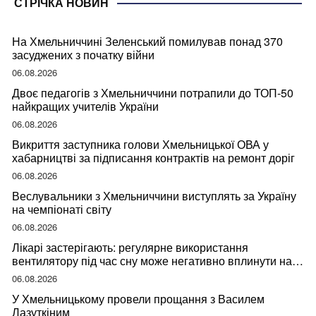
СТРІЧКА НОВИН
На Хмельниччині Зеленський помилував понад 370
засуджених з початку війни
06.08.2026
Двоє педагогів з Хмельниччини потрапили до ТОП-50
найкращих учителів України
06.08.2026
Викриття заступника голови Хмельницької ОВА у
хабарництві за підписання контрактів на ремонт доріг
06.08.2026
Веслувальники з Хмельниччини виступлять за Україну
на чемпіонаті світу
06.08.2026
Лікарі застерігають: регулярне використання
вентилятору під час сну може негативно вплинути на
ваше здоров’я
06.08.2026
У Хмельницькому провели прощання з Василем
Лазуткіним