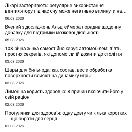
Лікарі застерігають: регулярне використання
вентилятору під час сну може негативно вплинути на
ваше здоров’я
06.08.2026
Вчений з досліджень Альцгеймера порадив щоденну
добавку для підтримки мозкової діяльності
05.08.2026
108-річна жінка самостійно керує автомобілем: п’ять
простих секретів, які допомогли їй дожити до століття
03.08.2026
Шары для бильярда: как состав, вес и обработка
поверхности влияют на динамику игры
03.08.2026
Лимон на користь здоров’ю: 8 причин включити його у
свій раціон
02.08.2026
Прогулянки для здоров’я: одну довгу чи кілька коротких
— що обрати для серця
01.08.2026