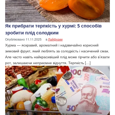
Як прибрати терпкість у хурмі: 5 способів
зробити плід солодким
Опубліковано
11.11.2025
в
Лайфхаки
Хурма — яскравий, ароматний і надзвичайно корисний
зимовий фрукт, який люблять за солодкість і насичений смак.
Але часто навіть найкрасивіший плід може гірчити або в’язати
рот, залишаючи неприємне відчуття. Терпкість […]