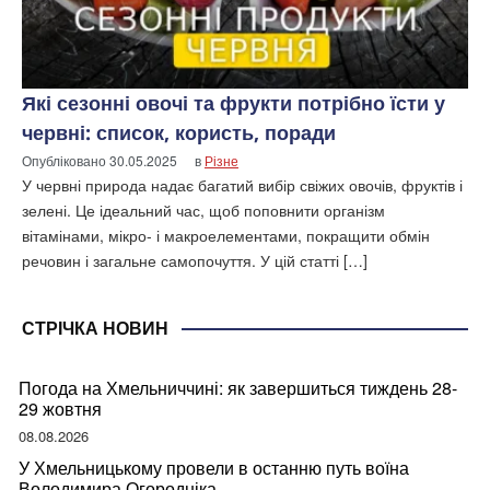
Які сезонні овочі та фрукти потрібно їсти у
червні: список, користь, поради
Опубліковано
30.05.2025
в
Різне
У червні природа надає багатий вибір свіжих овочів, фруктів і
зелені. Це ідеальний час, щоб поповнити організм
вітамінами, мікро- і макроелементами, покращити обмін
речовин і загальне самопочуття. У цій статті […]
СТРІЧКА НОВИН
Погода на Хмельниччині: як завершиться тиждень 28-
29 жовтня
08.08.2026
У Хмельницькому провели в останню путь воїна
Володимира Огородніка