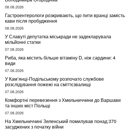
08.08.2026
Гастроентерологи розкривають, що пити вранці замість
кави після пробудження
08.08.2026
У Славуті депутатка міськради не задекларувала
мільйонні статки
07.08.2026
Риба, яка містить більше вітаміну D, ніж сардини: 4
види
07.08.2026
У Кам’янці-Подільському розпочато службове
розслідування пожежі на сміттєзвалищі
07.08.2026
Комфортні перевезення з Хмельниччини до Варшави
та інших міст Польщі
07.08.2026
На Хмельниччині Зеленський помилував понад 370
засуджених з початку війни