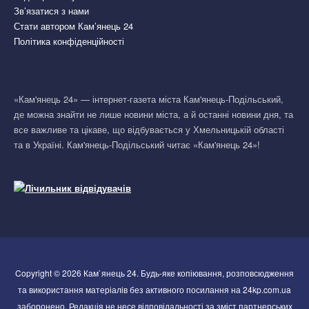
Зв’язатися з нами
Стати автором Кам’янець 24
Політика конфіденційності
«Кам'янець 24» — інтернет-газета міста Кам'янець-Подільський,
де можна знайти не лише новини міста, а й останні новини дня, та
все важливе та цікаве, що відбувається у Хмельницькій області
та в Україні. Кам'янець-Подільський читає «Кам'янець 24»!
Copyright © 2026 Кам`янець 24. Будь-яке копіювання, розповсюдження
та використання матеріалів без активного посилання на 24kp.com.ua
заборонено. Редакція не несе відповідальності за зміст партнерських