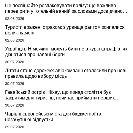
Не поспішайте розпаковувати валізу: що важливо
перевірити у готельній ванній за словами досвідченої
мандрівниці
02.08.2026
Туристи вражені страхом: з урвища раптом зсипалися
великі камені
02.08.2026
Українці в Німеччині можуть бути не в курсі штрафів: як
дізнатися про наявні борги
30.07.2026
Літати стане дорожче: авіакомпанії оголосили про нові
правила щодо вибору місць
30.07.2026
Гавайський острів Ніїхау, що понад століття був
закритим для туристів, починає приймати перших
відвідувачів
30.07.2026
Чарівні європейські міста для бюджетної та
незабутньої відпустки
29.07.2026