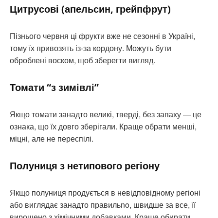
Цитрусові (апельсин, грейпфрут)
Пізнього червня ці фрукти вже не сезонні в Україні,
тому їх привозять із-за кордону. Можуть бути
оброблені воском, щоб зберегти вигляд.
Томати “з зимівлі”
Якщо томати занадто великі, тверді, без запаху — це
ознака, що їх довго зберігали. Краще обрати менші,
міцні, але не переспілі.
Полуниця з нетипового регіону
Якщо полуниця продується в невідповідному регіоні
або виглядає занадто правильno, швидше за все, її
вирощено з хімічними добавками. Краще обирати