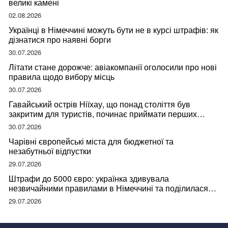
великі камені
02.08.2026
Українці в Німеччині можуть бути не в курсі штрафів: як
дізнатися про наявні борги
30.07.2026
Літати стане дорожче: авіакомпанії оголосили про нові
правила щодо вибору місць
30.07.2026
Гавайський острів Ніїхау, що понад століття був
закритим для туристів, починає приймати перших
відвідувачів
30.07.2026
Чарівні європейські міста для бюджетної та
незабутньої відпустки
29.07.2026
Штрафи до 5000 євро: українка здивувала
незвичайними правилами в Німеччині та поділилася
правдою
29.07.2026