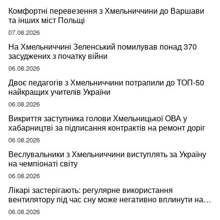
Комфортні перевезення з Хмельниччини до Варшави
та інших міст Польщі
07.08.2026
На Хмельниччині Зеленський помилував понад 370
засуджених з початку війни
06.08.2026
Двоє педагогів з Хмельниччини потрапили до ТОП-50
найкращих учителів України
06.08.2026
Викриття заступника голови Хмельницької ОВА у
хабарництві за підписання контрактів на ремонт доріг
06.08.2026
Веслувальники з Хмельниччини виступлять за Україну
на чемпіонаті світу
06.08.2026
Лікарі застерігають: регулярне використання
вентилятору під час сну може негативно вплинути на
ваше здоров’я
06.08.2026