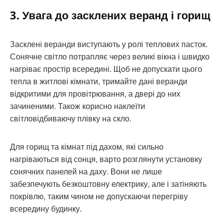
3. Увага до засклених веранд і горищ
Засклені веранди виступають у ролі теплових пасток.
Сонячне світло потрапляє через великі вікна і швидко
нагріває простір всередині. Щоб не допускати цього
тепла в житлові кімнати, тримайте дані веранди
відкритими для провітрювання, а двері до них
зачиненими. Також корисно наклеїти
світловідбиваючу плівку на скло.
Для горищ та кімнат під дахом, які сильно
нагріваються від сонця, варто розглянути установку
сонячних панелей на даху. Вони не лише
забезпечують безкоштовну електрику, але і затіняють
покрівлю, таким чином не допускаючи перегріву
всередину будинку.