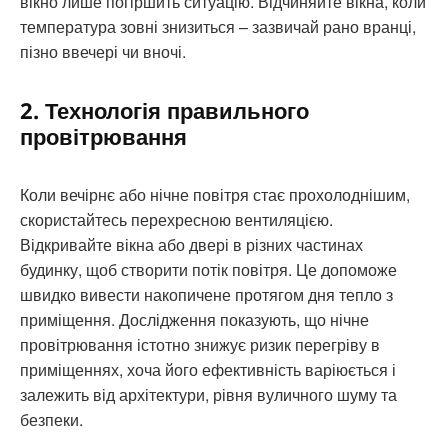
вікно лише погіршить ситуацію. Відчиняйте вікна, коли
температура зовні знизиться – зазвичай рано вранці,
пізно ввечері чи вночі.
2. Технологія правильного
провітрювання
Коли вечірнє або нічне повітря стає прохолоднішим,
скористайтесь перехресною вентиляцією.
Відкривайте вікна або двері в різних частинах
будинку, щоб створити потік повітря. Це допоможе
швидко вивести накопичене протягом дня тепло з
приміщення. Дослідження показують, що нічне
провітрювання істотно знижує ризик перегріву в
приміщеннях, хоча його ефективність варіюється і
залежить від архітектури, рівня вуличного шуму та
безпеки.