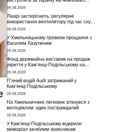
світу
06.08.2026
Лікарі застерігають: регулярне
використання вентилятору під час сну
може негативно вплинути на ваше
06.08.2026
здоров’я
У Хмельницькому провели прощання з
Василем Лазуткіним
05.08.2026
Фонд держмайна виставив на продаж
укриття у Кам’янці-Подільському на
Хмельниччині
05.08.2026
П’яний водій Audi затриманий у
Кам’янці-Подільському
е
05.08.2026
На Хмельниччині легковик зіткнувся з
мотоциклом: один постраждалий
05.08.2026
У Кам’янці-Подільському відкрили
меморіал загиблим захисникам