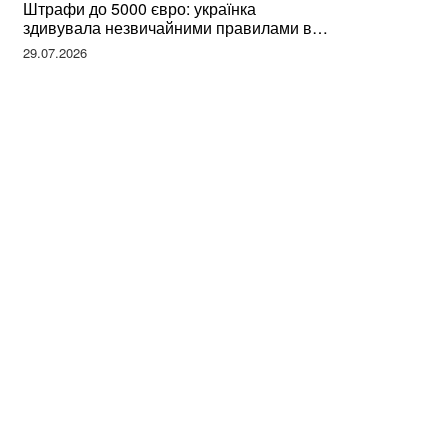
Штрафи до 5000 євро: українка
здивувала незвичайними правилами в
Німеччині та поділилася правдою
29.07.2026