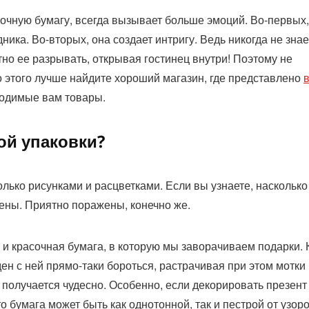
очную бумагу, всегда вызывает больше эмоций. Во-первых,
ика. Во-вторых, она создает интригу. Ведь никогда не зна
тно ее разрывать, открывая гостинец внутри! Поэтому не
 этого лучше найдите хороший магазин, где представлено
ходимые вам товары.
ой упаковки?
ько рисунками и расцветками. Если вы узнаете, насколько
жены. Приятно поражены, конечно же.
я и красочная бумага, в которую мы заворачиваем подарки. 
жден с ней прямо-таки бороться, растрачивая при этом мотки
а получается чудесно. Особенно, если декорировать презент
о бумага может быть как однотонной, так и пестрой от узоро