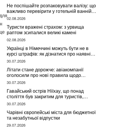
Не поспішайте розпаковувати валізу: що
важливо перевірити у готельній ванній
 для
за словами досвідченої мандрівниці
02.08.2026
он
Туристи вражені страхом: з урвища
ще
раптом зсипалися великі камені
02.08.2026
Українці в Німеччині можуть бути не в
курсі штрафів: як дізнатися про наявні
борги
30.07.2026
Літати стане дорожче: авіакомпанії
оголосили про нові правила щодо
вибору місць
30.07.2026
Гавайський острів Ніїхау, що понад
століття був закритим для туристів,
починає приймати перших відвідувачів
30.07.2026
Чарівні європейські міста для бюджетної
та незабутньої відпустки
29.07.2026