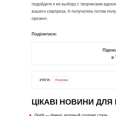
подойдите к ее выбору с творческим вдох
вашего сюрприза. А получатель потом полу
презент.
Поділитися:
Підпи
в
#ТЕГИ:
Упаковка
ЦІКАВІ НОВИНИ ДЛЯ 
Goldi — бренд, который создает стиль