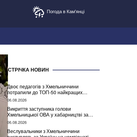
Погода в Кам'янці
СТРІЧКА НОВИН
Двоє педагогів з Хмельниччини
потрапили до ТОП-50 найкращих
учителів України
06.08.2026
Викриття заступника голови
Хмельницької ОВА у хабарництві за
підписання контрактів на ремонт доріг
06.08.2026
Веслувальники з Хмельниччини
виступлять за Україну на чемпіонаті