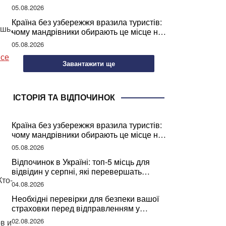
05.08.2026
Країна без узбережжя вразила туристів:
ешь,
чому мандрівники обирають це місце на
відпочинок
05.08.2026
все
Завантажити ще
ІСТОРІЯ ТА ВІДПОЧИНОК
Країна без узбережжя вразила туристів:
чому мандрівники обирають це місце на
відпочинок
05.08.2026
Відпочинок в Україні: топ-5 місць для
відвідин у серпні, які перевершать
Кто-
закордонні враження
04.08.2026
Необхідні перевірки для безпеки вашої
страховки перед відправленням у
подорож
02.08.2026
в и