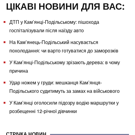
ЦІКАВІ НОВИНИ ДЛЯ ВАС:
ДТП у Кам’янці-Подільському: пішохода
госпіталізували після наїзду авто
На Кам’янець-Подільський насувається
похолодання: чи варто готуватися до заморозків
У Кам’янці-Подільському зрізають дерева: в чому
причина
Удар ножем у груди: мешканця Кам’янця-
Подільського судитимуть за замах на військового
У Кам’янці оголосили підозру водію маршрутки у
розбещенні 12-річної дівчинки
СТРІЧКА НОВИН