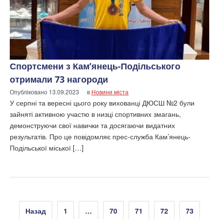
Спортсмени з Кам’янець-Подільського
отримали 73 нагороди
Опубліковано
13.09.2023
в
Новини міста
У серпні та вересні цього року вихованці ДЮСШ №2 були
зайняті активною участю в низці спортивних змагань,
демонструючи свої навички та досягаючи видатних
результатів. Про це повідомляє прес-служба Кам’янець-
Подільської міської […]
Пагінація
Назад
1
…
70
71
72
73