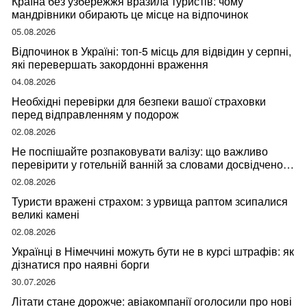
Країна без узбережжя вразила туристів: чому
мандрівники обирають це місце на відпочинок
05.08.2026
Відпочинок в Україні: топ-5 місць для відвідин у серпні,
які перевершать закордонні враження
04.08.2026
Необхідні перевірки для безпеки вашої страховки
перед відправленням у подорож
02.08.2026
Не поспішайте розпаковувати валізу: що важливо
перевірити у готельній ванній за словами досвідченої
мандрівниці
02.08.2026
Туристи вражені страхом: з урвища раптом зсипалися
великі камені
02.08.2026
Українці в Німеччині можуть бути не в курсі штрафів: як
дізнатися про наявні борги
30.07.2026
Літати стане дорожче: авіакомпанії оголосили про нові