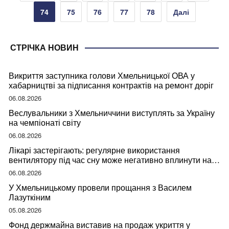
записів
74
75
76
77
78
Далі
СТРІЧКА НОВИН
Викриття заступника голови Хмельницької ОВА у
хабарництві за підписання контрактів на ремонт доріг
06.08.2026
Веслувальники з Хмельниччини виступлять за Україну
на чемпіонаті світу
06.08.2026
Лікарі застерігають: регулярне використання
вентилятору під час сну може негативно вплинути на
ваше здоров’я
06.08.2026
У Хмельницькому провели прощання з Василем
Лазуткіним
05.08.2026
Фонд держмайна виставив на продаж укриття у