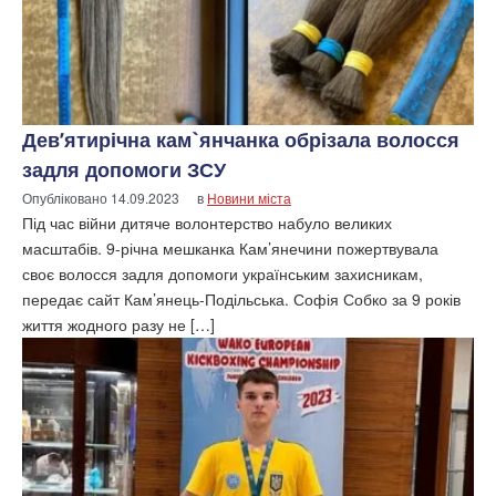
Дев’ятирічна кам`янчанка обрізала волосся
задля допомоги ЗСУ
Опубліковано
14.09.2023
в
Новини міста
Під час війни дитяче волонтерство набуло великих
масштабів. 9-річна мешканка Кам’янечини пожертвувала
своє волосся задля допомоги українським захисникам,
передає сайт Кам’янець-Подільська. Софія Собко за 9 років
життя жодного разу не […]