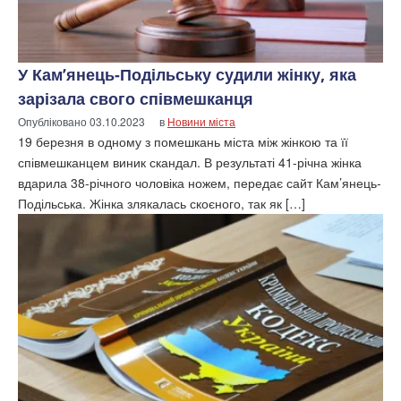
У Кам’янець-Подільську судили жінку, яка
зарізала свого співмешканця
Опубліковано
03.10.2023
в
Новини міста
19 березня в одному з помешкань міста між жінкою та її
співмешканцем виник скандал. В результаті 41-річна жінка
вдарила 38-річного чоловіка ножем, передає сайт Кам’янець-
Подільська. Жінка злякалась скоєного, так як […]