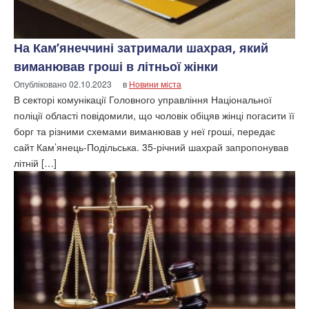
На Кам’янеччині затримали шахрая, який
виманював гроші в літньої жінки
Опубліковано
02.10.2023
в
Новини міста
В секторі комунікації Головного управління Національної
поліції області повідомили, що чоловік обіцяв жінці погасити її
борг та різними схемами виманював у неї гроші, передає
сайт Кам’янець-Подільська. 35-річний шахрай запропонував
літній […]