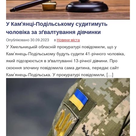
У Кам’янці-Подільському судитимуть
чоловіка за зґвалтування дівчинки
Опубліковано
30.09.2023
в
Новини міста
У Хмельницькій обласній прокуратурі повідомили, що у
Кам’янець-Подільському будуть судити 41-річного чоловіка,
який підозрюється в зґвалтуванні 13-річної дівчини. Про
скоєння злочину повідомила сама дитина, передає сайт
Кам’янець-Подільська. У прокуратурі повідомили, […]