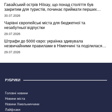
Гавайський острів Ніїхау, що понад століття був
закритим для туристів, починає приймати перших
відвідувачів
30.07.2026
Чарівні європейські міста для бюджетної та
незабутньої відпустки
29.07.2026
Штрафи до 5000 євро: українка здивувала
незвичайними правилами в Німеччині та поділилася
правдою
29.07.2026
РУБРИКИ
Головні новини
Новини міста
Новини Хмельниччини
Лайфхаки