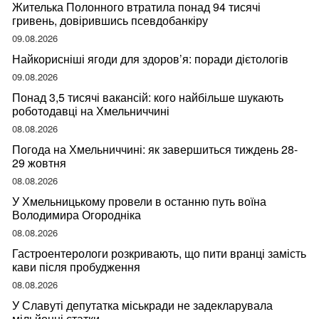
Жителька Полонного втратила понад 94 тисячі
гривень, довірившись псевдобанкіру
09.08.2026
Найкорисніші ягоди для здоров’я: поради дієтологів
09.08.2026
Понад 3,5 тисячі вакансій: кого найбільше шукають
роботодавці на Хмельниччині
08.08.2026
Погода на Хмельниччині: як завершиться тиждень 28-
29 жовтня
08.08.2026
У Хмельницькому провели в останню путь воїна
Володимира Огородніка
08.08.2026
Гастроентерологи розкривають, що пити вранці замість
кави після пробудження
08.08.2026
У Славуті депутатка міськради не задекларувала
мільйонні статки