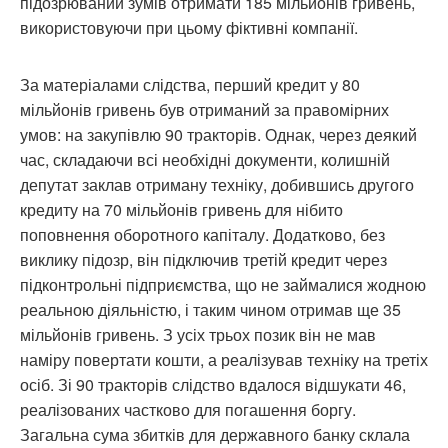
підозрюваний зумів отримати 185 мільйонів гривень,
використовуючи при цьому фіктивні компанії.
За матеріалами слідства, перший кредит у 80
мільйонів гривень був отриманий за правомірних
умов: на закупівлю 90 тракторів. Однак, через деякий
час, складаючи всі необхідні документи, колишній
депутат заклав отриману техніку, добившись другого
кредиту на 70 мільйонів гривень для нібито
поповнення оборотного капіталу. Додатково, без
виклику підозр, він підключив третій кредит через
підконтрольні підприємства, що не займалися жодною
реальною діяльністю, і таким чином отримав ще 35
мільйонів гривень. З усіх трьох позик він не мав
наміру повертати кошти, а реалізував техніку на третіх
осіб. Зі 90 тракторів слідство вдалося відшукати 46,
реалізованих частково для погашення боргу.
Загальна сума збитків для державного банку склала