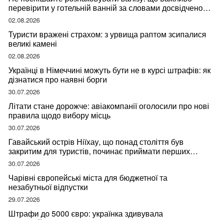
перевірити у готельній ванній за словами досвідченої
мандрівниці
02.08.2026
Туристи вражені страхом: з урвища раптом зсипалися
великі камені
02.08.2026
Українці в Німеччині можуть бути не в курсі штрафів: як
дізнатися про наявні борги
30.07.2026
Літати стане дорожче: авіакомпанії оголосили про нові
правила щодо вибору місць
30.07.2026
Гавайський острів Ніїхау, що понад століття був
закритим для туристів, починає приймати перших
відвідувачів
30.07.2026
Чарівні європейські міста для бюджетної та
незабутньої відпустки
29.07.2026
Штрафи до 5000 євро: українка здивувала