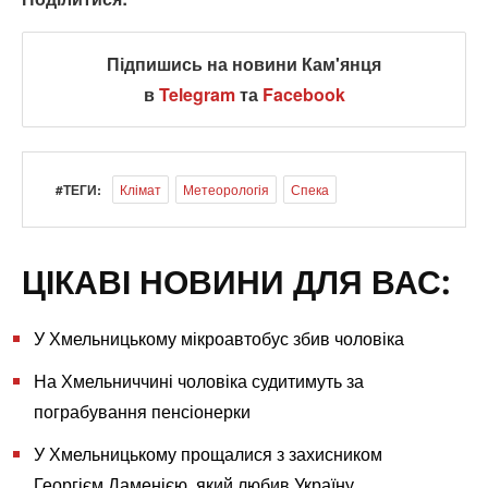
Підпишись на новини Кам'янця
в
Telegram
та
Facebook
#ТЕГИ:
Клімат
Метеорологія
Спека
ЦІКАВІ НОВИНИ ДЛЯ ВАС:
У Хмельницькому мікроавтобус збив чоловіка
На Хмельниччині чоловіка судитимуть за
пограбування пенсіонерки
У Хмельницькому прощалися з захисником
Георгієм Даменією, який любив Україну