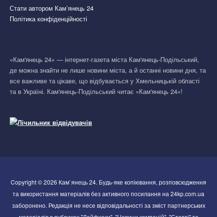
Стати автором Кам’янець 24
Політика конфіденційності
«Кам'янець 24» — інтернет-газета міста Кам'янець-Подільський,
де можна знайти не лише новини міста, а й останні новини дня, та
все важливе та цікаве, що відбувається у Хмельницькій області
та в Україні. Кам'янець-Подільський читає «Кам'янець 24»!
Copyright © 2026 Кам`янець 24. Будь-яке копіювання, розповсюдження
та використання матеріалів без активного посилання на 24kp.com.ua
заборонено. Редакція не несе відповідальності за зміст партнерських
матеріалів в рубриках "Лайфхаки", "Новини компаній", "Статті" та