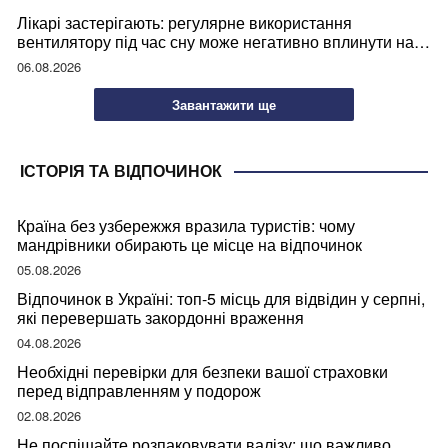
Лікарі застерігають: регулярне використання
вентилятору під час сну може негативно вплинути на
ваше здоров’я
06.08.2026
Завантажити ще
ІСТОРІЯ ТА ВІДПОЧИНОК
Країна без узбережжя вразила туристів: чому
мандрівники обирають це місце на відпочинок
05.08.2026
Відпочинок в Україні: топ-5 місць для відвідин у серпні,
які перевершать закордонні враження
04.08.2026
Необхідні перевірки для безпеки вашої страховки
перед відправленням у подорож
02.08.2026
Не поспішайте розпаковувати валізу: що важливо