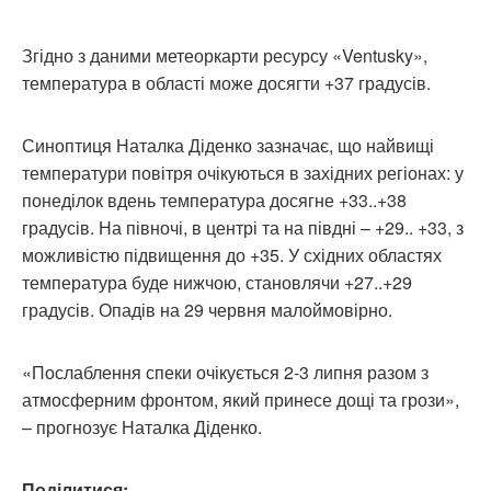
Згідно з даними метеоркарти ресурсу «Ventusky»,
температура в області може досягти +37 градусів.
Синоптиця Наталка Діденко зазначає, що найвищі
температури повітря очікуються в західних регіонах: у
понеділок вдень температура досягне +33..+38
градусів. На півночі, в центрі та на півдні – +29.. +33, з
можливістю підвищення до +35. У східних областях
температура буде нижчою, становлячи +27..+29
градусів. Опадів на 29 червня малоймовірно.
«Послаблення спеки очікується 2-3 липня разом з
атмосферним фронтом, який принесе дощі та грози»,
– прогнозує Наталка Діденко.
Поділитися: