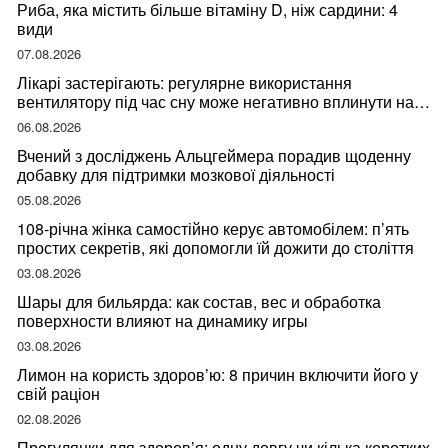
Риба, яка містить більше вітаміну D, ніж сардини: 4
види
07.08.2026
Лікарі застерігають: регулярне використання
вентилятору під час сну може негативно вплинути на
ваше здоров’я
06.08.2026
Вчений з досліджень Альцгеймера порадив щоденну
добавку для підтримки мозкової діяльності
05.08.2026
108-річна жінка самостійно керує автомобілем: п’ять
простих секретів, які допомогли їй дожити до століття
03.08.2026
Шары для бильярда: как состав, вес и обработка
поверхности влияют на динамику игры
03.08.2026
Лимон на користь здоров’ю: 8 причин включити його у
свій раціон
02.08.2026
Прогулянки для здоров’я: одну довгу чи кілька коротких