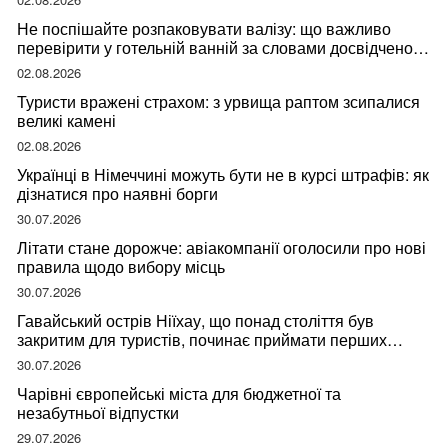
Не поспішайте розпаковувати валізу: що важливо
перевірити у готельній ванній за словами досвідченої
мандрівниці
02.08.2026
Туристи вражені страхом: з урвища раптом зсипалися
великі камені
02.08.2026
Українці в Німеччині можуть бути не в курсі штрафів: як
дізнатися про наявні борги
30.07.2026
Літати стане дорожче: авіакомпанії оголосили про нові
правила щодо вибору місць
30.07.2026
Гавайський острів Ніїхау, що понад століття був
закритим для туристів, починає приймати перших
відвідувачів
30.07.2026
Чарівні європейські міста для бюджетної та
незабутньої відпустки
29.07.2026