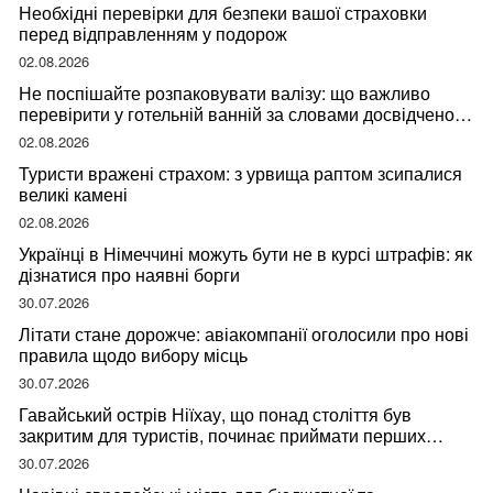
Необхідні перевірки для безпеки вашої страховки
перед відправленням у подорож
02.08.2026
Не поспішайте розпаковувати валізу: що важливо
перевірити у готельній ванній за словами досвідченої
мандрівниці
02.08.2026
Туристи вражені страхом: з урвища раптом зсипалися
великі камені
02.08.2026
Українці в Німеччині можуть бути не в курсі штрафів: як
дізнатися про наявні борги
30.07.2026
Літати стане дорожче: авіакомпанії оголосили про нові
правила щодо вибору місць
30.07.2026
Гавайський острів Ніїхау, що понад століття був
закритим для туристів, починає приймати перших
відвідувачів
30.07.2026