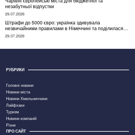
Чарівні європейські міста для бюджетної та
незабутньої відпустки
29.07.2026
Штрафи до 5000 євро: українка здивувала
незвичайними правилами в Німеччині та поділилася
правдою
29.07.2026
РУБРИКИ
Головні новини
Новини міста
Новини Хмельниччини
Лайфхаки
Туризм
Новини компаній
Різне
ПРО САЙТ