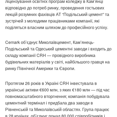
ліцензування освітніх програм коледжу в Кам’янці
відповідно до потреб ринку, проведення гостьових
лекцій розумних фахівців АТ “Подільський цемент” та
зустрічей з молодими працівниками компанії, які
поділяться власним шляхом до професійного успіху.
Cemark об’єднує Миколаївцемент, Кам’янець-
Подільський та Одеський цементні заводи і входить до
складу компанії CRH — провідного виробника
будівельних матеріалів у світі, найбільшого гравця на
ринку Північної Америки та Європи.
Протягом 26 років в Україні CRH інвестувала в
українські активи €600 млн, з яких €180 млн — під час
повномасштабного вторгнення; компанія побудувала
цементний термінал і придбала два заводи в
Рівненській та Миколаївській областях. Група працює
в 28 країнах, об’єднує понад 80 000 співробітників і