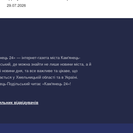
Німеччині та поділилася правдою
29.07.2026
нець 24» — інтернет-газета міста Кам'янець-
ський, де можна знайти не лише новини міста, а й
і новини дня, та все важливе та цікаве, що
ається у Хмельницькій області та в Україні.
ець-Подільський читає «Кам'янець 24»!