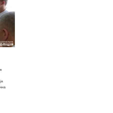
ся
ія
ічна