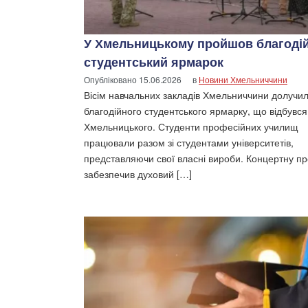
У Хмельницькому пройшов благоді
студентський ярмарок
Опубліковано
15.06.2026
в
Новини Хмельниччини
Вісім навчальних закладів Хмельниччини долучи
благодійного студентського ярмарку, що відбувся
Хмельницького. Студенти професійних училищ
працювали разом зі студентами університетів,
представляючи свої власні вироби. Концертну п
забезпечив духовий […]