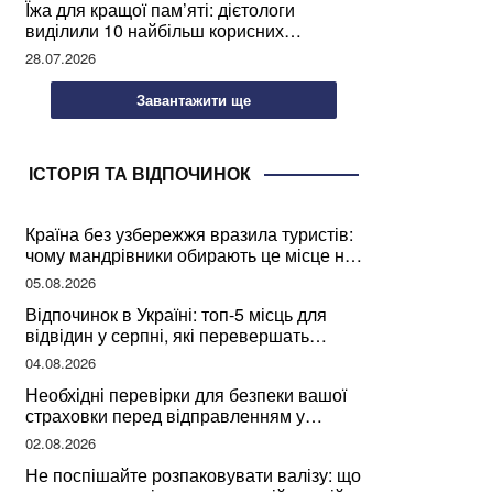
Їжа для кращої пам’яті: дієтологи
виділили 10 найбільш корисних
продуктів
28.07.2026
Завантажити ще
ІСТОРІЯ ТА ВІДПОЧИНОК
Країна без узбережжя вразила туристів:
чому мандрівники обирають це місце на
відпочинок
05.08.2026
Відпочинок в Україні: топ-5 місць для
відвідин у серпні, які перевершать
закордонні враження
04.08.2026
Необхідні перевірки для безпеки вашої
страховки перед відправленням у
подорож
02.08.2026
Не поспішайте розпаковувати валізу: що