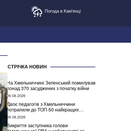
Погода в Кам'янці
СТРІЧКА НОВИН
На Хмельниччині Зеленський помилував
понад 370 засуджених з початку війни
06.08.2026
Двоє педагогів з Хмельниччини
потрапили до ТОП-50 найкращих
учителів України
06.08.2026
Викриття заступника голови
Хмельницької ОВА у хабарництві за