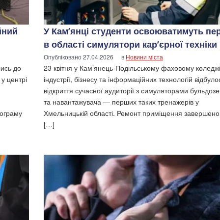
йний
У Кам’янці студенти освоюватимуть пе
в області симулятори кар’єрної техніки
Опубліковано
27.04.2026
в
Новини міста
лись до
23 квітня у Кам’янець-Подільському фаховому коледж
 у центрі
індустрії, бізнесу та інформаційних технологій відбуло
відкриття сучасної аудиторії з симуляторами бульдоз
та навантажувача — перших таких тренажерів у
рограму
Хмельницькій області. Ремонт приміщення завершено
[…]