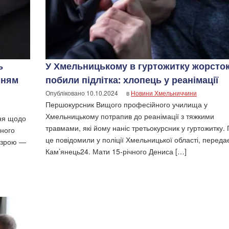
ь
У Хмельницькому в гуртожитку жорсто
нням
побили підлітка: хлопець у реанімації
Опубліковано
10.10.2024
в
Новини Хмельниччини
Першокурсник Вищого професійного училища у
Хмельницькому потрапив до реанімації з тяжкими
ня щодо
травмами, які йому наніс третьокурсник у гуртожитку.
вного
це повідомили у поліції Хмельницької області, переда
дозрою —
Кам’янець24. Мати 15-річного Дениса […]