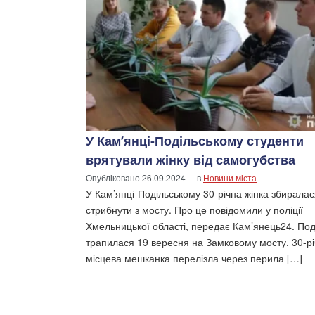
У Кам’янці-Подільському студенти
врятували жінку від самогубства
Опубліковано
26.09.2024
в
Новини міста
У Кам’янці-Подільському 30-річна жінка збирала
стрибнути з мосту. Про це повідомили у поліції
Хмельницької області, передає Кам’янець24. Под
трапилася 19 вересня на Замковому мосту. 30-р
місцева мешканка перелізла через перила […]