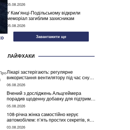
05.08.2026
У Кам’янці-Подільському відкрили
меморіал загиблим захисникам
05.08.2026
Завантажити ще
ко
ЛАЙФХАКИ
Лікарі застерігають: регулярне
 Про
використання вентилятору під час сну
є
може негативно вплинути на ваше
06.08.2026
здоров’я
Вчений з досліджень Альцгеймера
порадив щоденну добавку для підтримки
мозкової діяльності
05.08.2026
108-річна жінка самостійно керує
автомобілем: п’ять простих секретів, які
допомогли їй дожити до століття
03.08.2026