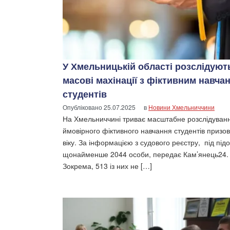
У Хмельницькій області розслідуют
масові махінації з фіктивним навча
студентів
Опубліковано
25.07.2025
в
Новини Хмельниччини
На Хмельниччині триває масштабне розслідуван
ймовірного фіктивного навчання студентів призо
віку. За інформацією з судового реєстру, під пі
щонайменше 2044 особи, передає Кам’янець24.
Зокрема, 513 із них не […]