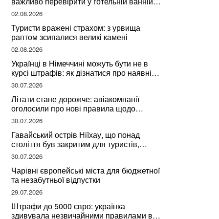
важливо перевірити у готельній ванній
за словами досвідченої мандрівниці
02.08.2026
Туристи вражені страхом: з урвища
раптом зсипалися великі камені
02.08.2026
Українці в Німеччині можуть бути не в
курсі штрафів: як дізнатися про наявні
борги
30.07.2026
Літати стане дорожче: авіакомпанії
оголосили про нові правила щодо
вибору місць
30.07.2026
Гавайський острів Ніїхау, що понад
століття був закритим для туристів,
починає приймати перших відвідувачів
30.07.2026
Чарівні європейські міста для бюджетної
та незабутньої відпустки
29.07.2026
Штрафи до 5000 євро: українка
здивувала незвичайними правилами в