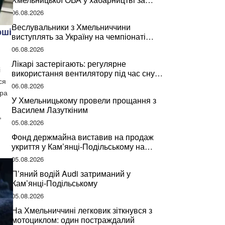
підписання контрактів на ремонт доріг
06.08.2026
Веслувальники з Хмельниччини
рші
виступлять за Україну на чемпіонаті
світу
06.08.2026
Лікарі застерігають: регулярне
і
використання вентилятору під час сну
ся
може негативно вплинути на ваше
06.08.2026
здоров’я
ера
У Хмельницькому провели прощання з
Василем Лазуткіним
,
05.08.2026
Фонд держмайна виставив на продаж
укриття у Кам’янці-Подільському на
Хмельниччині
05.08.2026
П’яний водій Audi затриманий у
Кам’янці-Подільському
05.08.2026
На Хмельниччині легковик зіткнувся з
мотоциклом: один постраждалий