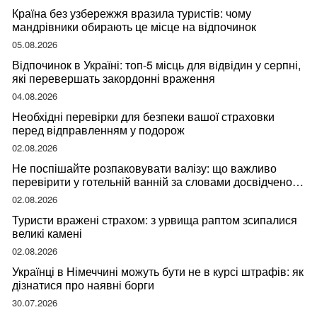
Країна без узбережжя вразила туристів: чому
мандрівники обирають це місце на відпочинок
05.08.2026
Відпочинок в Україні: топ-5 місць для відвідин у серпні,
які перевершать закордонні враження
04.08.2026
Необхідні перевірки для безпеки вашої страховки
перед відправленням у подорож
02.08.2026
Не поспішайте розпаковувати валізу: що важливо
перевірити у готельній ванній за словами досвідченої
мандрівниці
02.08.2026
Туристи вражені страхом: з урвища раптом зсипалися
великі камені
02.08.2026
Українці в Німеччині можуть бути не в курсі штрафів: як
дізнатися про наявні борги
30.07.2026