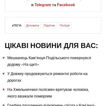
в
Telegram
та
Facebook
#ТЕГИ:
Допомога
Підлітки
Поліція
ЦІКАВІ НОВИНИ ДЛЯ ВАС:
Мешканець Кам’янця-Подільського повернувся
додому «На щиті»
У Довжку продовжуються ремонтні роботи на
дорогах
На Хмельниччині полісмен врятував чоловіка,
якого вважали померлим
Графіки погодинних відключень світла у Кам’янці-