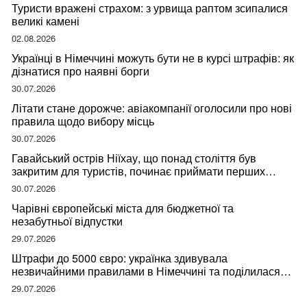
Туристи вражені страхом: з урвища раптом зсипалися
великі камені
02.08.2026
Українці в Німеччині можуть бути не в курсі штрафів: як
дізнатися про наявні борги
30.07.2026
Літати стане дорожче: авіакомпанії оголосили про нові
правила щодо вибору місць
30.07.2026
Гавайський острів Ніїхау, що понад століття був
закритим для туристів, починає приймати перших
відвідувачів
30.07.2026
Чарівні європейські міста для бюджетної та
незабутньої відпустки
29.07.2026
Штрафи до 5000 євро: українка здивувала
незвичайними правилами в Німеччині та поділилася
правдою
29.07.2026