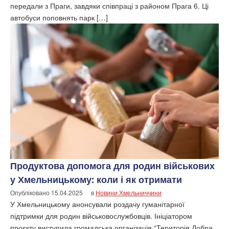
передали з Праги, завдяки співпраці з районом Прага 6. Ці
автобуси поповнять парк […]
Продуктова допомога для родин військових
у Хмельницькому: коли і як отримати
Опубліковано
15.04.2025
в
Новини Хмельниччини
У Хмельницькому анонсували роздачу гуманітарної
підтримки для родин військовослужбовців. Ініціатором
проєкту виступила громадська організація “Територія Добра