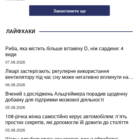
Завантажити ще
ЛАЙФХАКИ
Риба, яка містить більше вітаміну D, ніж сардини: 4
види
07.08.2026
Лікарі застерігають: регулярне використання
вентилятору під час сну може негативно вплинути на
ваше здоров’я
06.08.2026
Вчений з досліджень Альцгеймера порадив щоденну
добавку для підтримки мозкової діяльності
05.08.2026
108-річна жінка самостійно керує автомобілем: п’ять
простих секретів, які допомогли їй дожити до століття
03.08.2026
Шары для бильярда: как состав, вес и обработка