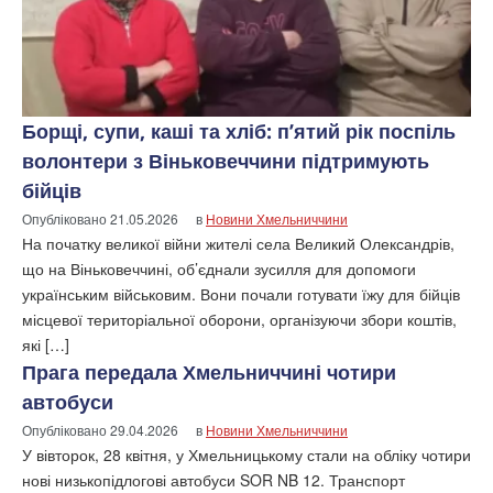
Борщі, супи, каші та хліб: п’ятий рік поспіль
волонтери з Віньковеччини підтримують
бійців
Опубліковано
21.05.2026
в
Новини Хмельниччини
На початку великої війни жителі села Великий Олександрів,
що на Віньковеччині, об’єднали зусилля для допомоги
українським військовим. Вони почали готувати їжу для бійців
місцевої територіальної оборони, організуючи збори коштів,
які […]
Прага передала Хмельниччині чотири
автобуси
Опубліковано
29.04.2026
в
Новини Хмельниччини
У вівторок, 28 квітня, у Хмельницькому стали на обліку чотири
нові низькопідлогові автобуси SOR NB 12. Транспорт