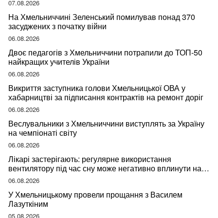
07.08.2026
На Хмельниччині Зеленський помилував понад 370
засуджених з початку війни
06.08.2026
Двоє педагогів з Хмельниччини потрапили до ТОП-50
найкращих учителів України
06.08.2026
Викриття заступника голови Хмельницької ОВА у
хабарництві за підписання контрактів на ремонт доріг
06.08.2026
Веслувальники з Хмельниччини виступлять за Україну
на чемпіонаті світу
06.08.2026
Лікарі застерігають: регулярне використання
вентилятору під час сну може негативно вплинути на
ваше здоров’я
06.08.2026
У Хмельницькому провели прощання з Василем
Лазуткіним
05.08.2026