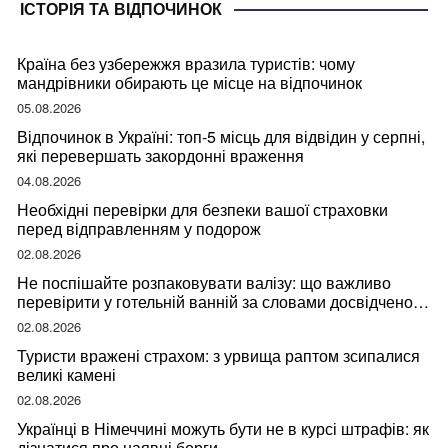
ІСТОРІЯ ТА ВІДПОЧИНОК
Країна без узбережжя вразила туристів: чому
мандрівники обирають це місце на відпочинок
05.08.2026
Відпочинок в Україні: топ-5 місць для відвідин у серпні,
які перевершать закордонні враження
04.08.2026
Необхідні перевірки для безпеки вашої страховки
перед відправленням у подорож
02.08.2026
Не поспішайте розпаковувати валізу: що важливо
перевірити у готельній ванній за словами досвідченої
мандрівниці
02.08.2026
Туристи вражені страхом: з урвища раптом зсипалися
великі камені
02.08.2026
Українці в Німеччині можуть бути не в курсі штрафів: як
дізнатися про наявні борги