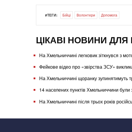
#ТЕГИ:
Бійці
Волонтери
Допомога
ЦІКАВІ НОВИНИ ДЛЯ 
На Хмельниччині легковик зіткнувся з мо
Фейкове відео про «звірства ЗСУ» викли
На Хмельниччині щоранку зупинятимуть т
14 населених пунктів Хмельниччини були 
На Хмельниччині після трьох років російс