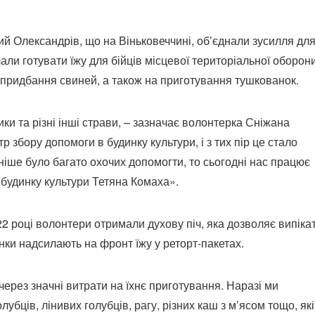
ий Олександрів, що на Віньковеччині, об’єднали зусилля дл
ли готувати їжу для бійців місцевої територіальної оборони
а придбання свиней, а також на приготування тушкованок.
ки та різні інші страви, – зазначає волонтерка Сніжана
р збору допомоги в будинку культури, і з тих пір це стало
ше було багато охочих допомогти, то сьогодні нас працює
 будинку культури Тетяна Комаха».
2 році волонтери отримали духову піч, яка дозволяє випіка
інки надсилають на фронт їжу у реторт-пакетах.
рез значні витрати на їхнє приготування. Наразі ми
лубців, лінивих голубців, рагу, різних каш з м’ясом тощо, які