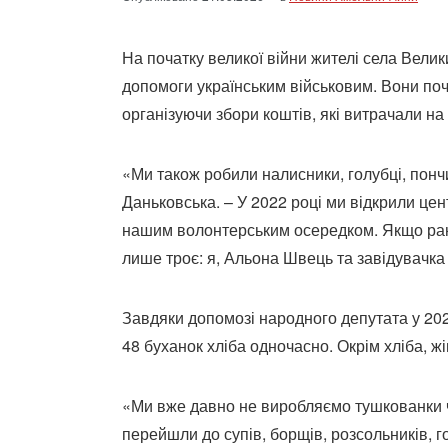
На початку великої війни жителі села Велик
допомоги українським військовим. Вони поча
організуючи збори коштів, які витрачали н
«Ми також робили налисники, голубці, пончи
Даньковська. – У 2022 році ми відкрили цент
нашим волонтерським осередком. Якщо рані
лише троє: я, Альона Швець та завідувачка
Завдяки допомозі народного депутата у 202
48 буханок хліба одночасно. Окрім хліба, ж
«Ми вже давно не виробляємо тушкованки че
перейшли до супів, борщів, розсольників, го