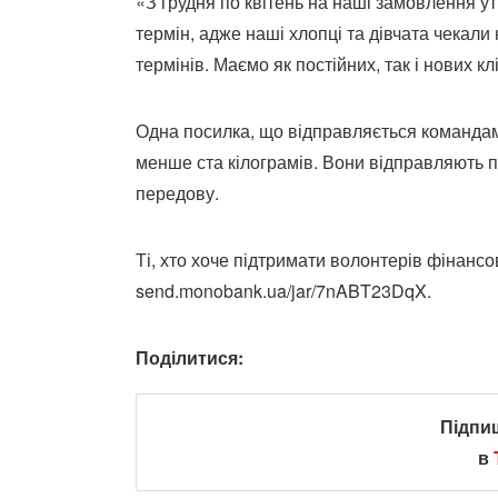
«З грудня по квітень на наші замовлення у
термін, адже наші хлопці та дівчата чекал
термінів. Маємо як постійних, так і нових к
Одна посилка, що відправляється командам
менше ста кілограмів. Вони відправляють 
передову.
Ті, хто хоче підтримати волонтерів фінанс
send.monobank.ua/jar/7nABT23DqX.
Поділитися:
Підпи
в