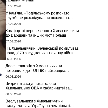
07.08.2026
У Кам’янці-Подільському розпочато
службове розслідування пожежі на
сміттєзвалищі
07.08.2026
Комфортні перевезення з Хмельниччини
до Варшави та інших міст Польщі
07.08.2026
На Хмельниччині Зеленський помилував
понад 370 засуджених з початку війни
06.08.2026
Двоє педагогів з Хмельниччини
ь
потрапили до ТОП-50 найкращих
учителів України
06.08.2026
Викриття заступника голови
Хмельницької ОВА у хабарництві за
підписання контрактів на ремонт доріг
06.08.2026
Веслувальники з Хмельниччини
виступлять за Україну на чемпіонаті