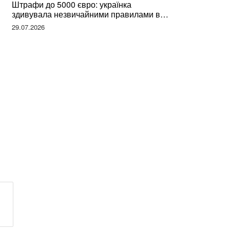
Штрафи до 5000 євро: українка
здивувала незвичайними правилами в
Німеччині та поділилася правдою
29.07.2026