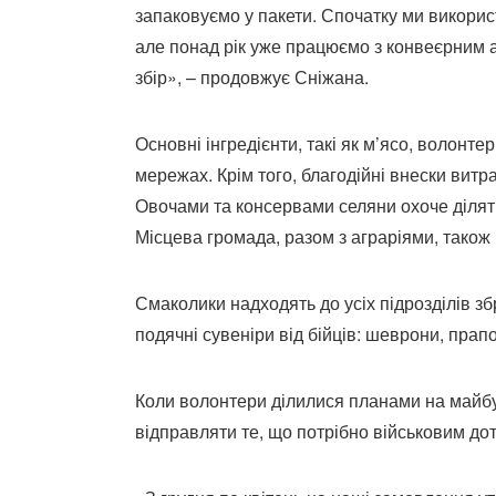
запаковуємо у пакети. Спочатку ми викорис
але понад рік уже працюємо з конвеєрним 
збір», – продовжує Сніжана.
Основні інгредієнти, такі як м’ясо, волонте
мережах. Крім того, благодійні внески витр
Овочами та консервами селяни охоче ділят
Місцева громада, разом з аграріями, також
Смаколики надходять до усіх підрозділів зб
подячні сувеніри від бійців: шеврони, прап
Коли волонтери ділилися планами на майбу
відправляти те, що потрібно військовим дот