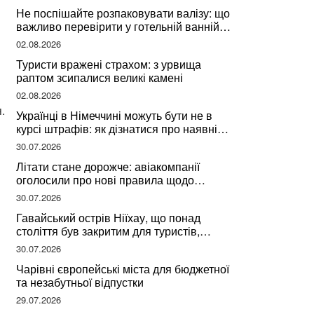
Не поспішайте розпаковувати валізу: що
важливо перевірити у готельній ванній
за словами досвідченої мандрівниці
02.08.2026
Туристи вражені страхом: з урвища
раптом зсипалися великі камені
02.08.2026
.
Українці в Німеччині можуть бути не в
курсі штрафів: як дізнатися про наявні
борги
30.07.2026
Літати стане дорожче: авіакомпанії
оголосили про нові правила щодо
вибору місць
30.07.2026
Гавайський острів Ніїхау, що понад
століття був закритим для туристів,
починає приймати перших відвідувачів
30.07.2026
Чарівні європейські міста для бюджетної
та незабутньої відпустки
29.07.2026