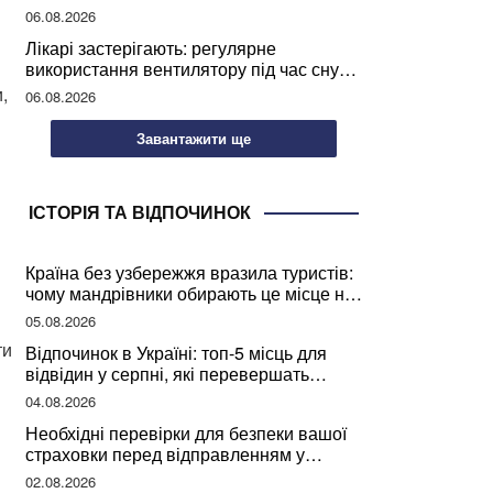
світу
06.08.2026
Лікарі застерігають: регулярне
я
використання вентилятору під час сну
може негативно вплинути на ваше
,
06.08.2026
здоров’я
Завантажити ще
ІСТОРІЯ ТА ВІДПОЧИНОК
Країна без узбережжя вразила туристів:
чому мандрівники обирають це місце на
відпочинок
05.08.2026
ти
Відпочинок в Україні: топ-5 місць для
відвідин у серпні, які перевершать
закордонні враження
04.08.2026
Необхідні перевірки для безпеки вашої
страховки перед відправленням у
подорож
02.08.2026