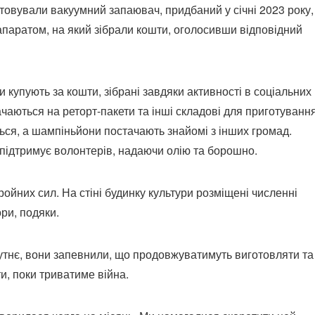
товували вакуумний запаювач, придбаний у січні 2023 року,
апаратом, на який зібрали кошти, оголосивши відповідний
ри купують за кошти, зібрані завдяки активності в соціальних
ачаються на реторт-пакети та інші складові для приготування
ься, а шампіньйони постачають знайомі з інших громад.
 підтримує волонтерів, надаючи олію та борошно.
ройних сил. На стіні будинку культури розміщені численні
ори, подяки.
тнє, вони запевнили, що продовжуватимуть виготовляти та
и, поки триватиме війна.