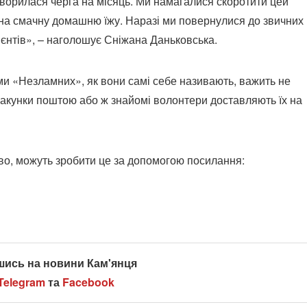
творилася черга на місяць. Ми намагалися скоротити цей
и на смачну домашню їжу. Наразі ми повернулися до звичних
лієнтів», – наголошує Сніжана Даньковська.
и «Незламних», як вони самі себе називають, важить не
пакунки поштою або ж знайомі волонтери доставляють їх на
ово, можуть зробити це за допомогою посилання:
шись на новини Кам'янця
Telegram
та
Facebook