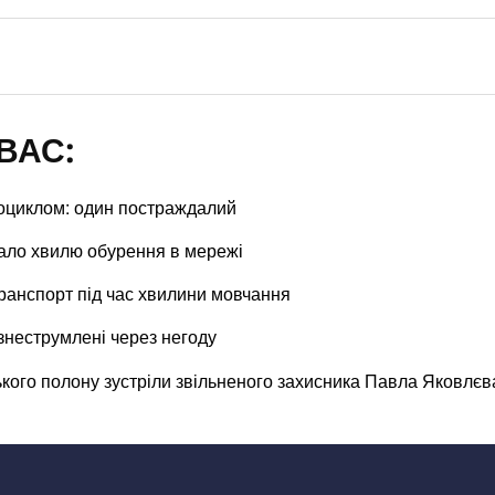
ВАС:
тоциклом: один постраждалий
кало хвилю обурення в мережі
ранспорт під час хвилини мовчання
знеструмлені через негоду
ького полону зустріли звільненого захисника Павла Яковлєв