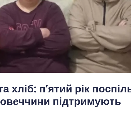
та хліб: п’ятий рік поспіл
ковеччини підтримують