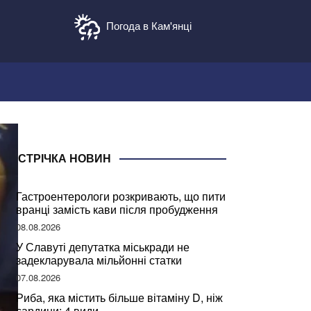
Погода в Кам'янці
СТРІЧКА НОВИН
Гастроентерологи розкривають, що пити
вранці замість кави після пробудження
08.08.2026
У Славуті депутатка міськради не
задекларувала мільйонні статки
07.08.2026
Риба, яка містить більше вітаміну D, ніж
сардини: 4 види