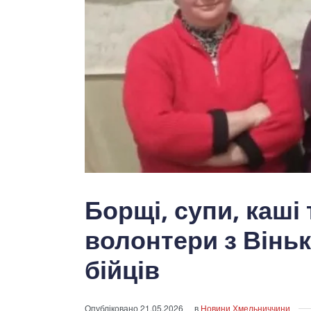
Борщі, супи, каші 
волонтери з Вінь
бійців
Опубліковано
21.05.2026
в
Новини Хмельниччини