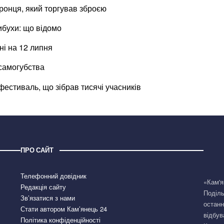
онця, який торгував зброєю
ибухи: що відомо
ні на 12 липня
 самогубства
естиваль, що зібрав тисячі учасників
ПРО САЙТ
Телефонний довідник
«Кам'я
Редакція сайту
Поділь
Зв’язатися з нами
останн
Стати автором Кам’янець 24
відбув
Політика конфіденційності