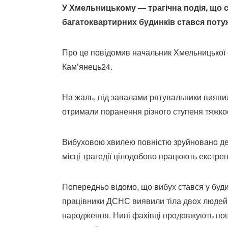
У Хмельницькому — трагічна подія, що с
багатоквартирних будинків стався поту
Про це повідомив начальник Хмельницької о
Кам’янець24.
На жаль, під завалами рятувальники виявил
отримали поранення різного ступеня тяжкос
Вибуховою хвилею повністю зруйновано дев
місці трагедії цілодобово працюють екстре
Попередньо відомо, що вибух стався у будин
працівники ДСНС виявили тіла двох людей 
народження. Нині фахівці продовжують пош