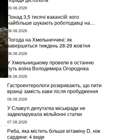
09.08.2026
Понад 3,5 тисячі вакансій: кого
найбільше шукають роботодавці на
Хмельниччині
08.08.2026
Погода на Хмельниччині: як
завершиться тиждень 28-29 жовтня
08.08.2026
У Хмельницькому провели в останню
путь воїна Володимира Огородніка
08.08.2026
Гастроентерологи розкривають, що пити
вранці замість кави після пробудження
08.08.2026
У Славуті депутатка міськради не
задекларувала мільйонні статки
07.08.2026
Риба, яка містить більше вітаміну D, ніж
сардини: 4 види