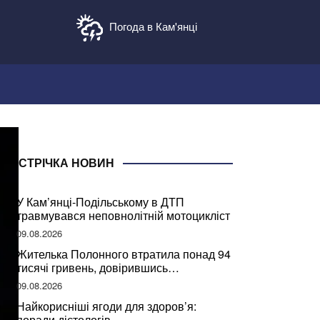
Погода в Кам'янці
СТРІЧКА НОВИН
У Кам’янці-Подільському в ДТП
травмувався неповнолітній мотоцикліст
09.08.2026
Жителька Полонного втратила понад 94
тисячі гривень, довірившись
псевдобанкіру
09.08.2026
Найкорисніші ягоди для здоров’я:
поради дієтологів