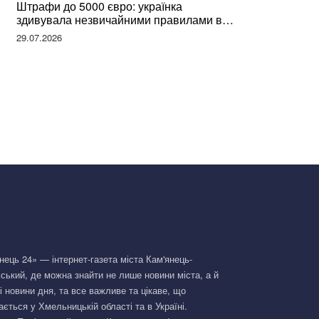
Штрафи до 5000 євро: українка
здивувала незвичайними правилами в
Німеччині та поділилася правдою
29.07.2026
нець 24» — інтернет-газета міста Кам'янець-
ський, де можна знайти не лише новини міста, а й
і новини дня, та все важливе та цікаве, що
ається у Хмельницькій області та в Україні.