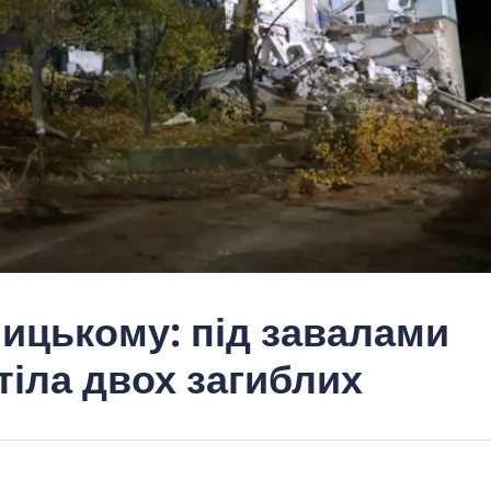
ницькому: під завалами
тіла двох загиблих