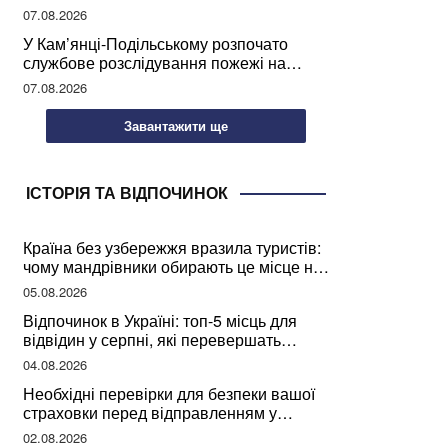
07.08.2026
У Кам’янці-Подільському розпочато
службове розслідування пожежі на
сміттєзвалищі
07.08.2026
Завантажити ще
ІСТОРІЯ ТА ВІДПОЧИНОК
Країна без узбережжя вразила туристів:
чому мандрівники обирають це місце на
відпочинок
05.08.2026
Відпочинок в Україні: топ-5 місць для
відвідин у серпні, які перевершать
закордонні враження
04.08.2026
Необхідні перевірки для безпеки вашої
страховки перед відправленням у
подорож
02.08.2026