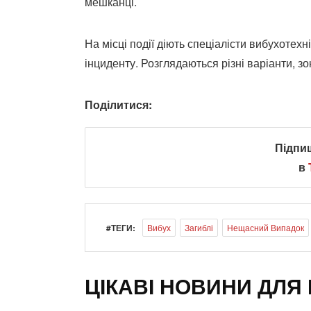
мешканці.
На місці події діють спеціалісти вибухотех
інциденту. Розглядаються різні варіанти, з
Поділитися:
Підпи
в
#ТЕГИ:
Вибух
Загиблі
Нещасний Випадок
ЦІКАВІ НОВИНИ ДЛЯ 