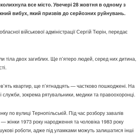
колихнула все місто. Увечері 28 жовтня в одному з
жний вибух, який призвів до серйозних руйнувань.
бласної військової адміністрації Сергій Тюрін, передає
и тіла двох загиблих. Ще п’ятеро людей, серед них дитина,
ті.
’ять квартир, ще п’ятнадцять — частково пошкоджені. На
ні служби, зокрема рятувальники, медики та правоохоронці.
ку по вулиці Тернопільській. Під час розбору завалів
— жінки 1973 року народження та чоловіка 1983 року
укові роботи, адже під уламками можуть залишатися інші