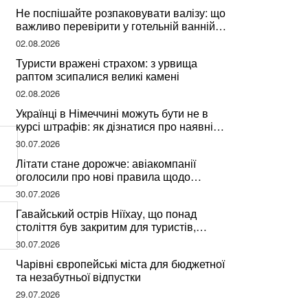
Не поспішайте розпаковувати валізу: що
важливо перевірити у готельній ванній
за словами досвідченої мандрівниці
н
02.08.2026
Туристи вражені страхом: з урвища
раптом зсипалися великі камені
02.08.2026
Українці в Німеччині можуть бути не в
курсі штрафів: як дізнатися про наявні
борги
30.07.2026
Літати стане дорожче: авіакомпанії
оголосили про нові правила щодо
вибору місць
30.07.2026
Гавайський острів Ніїхау, що понад
століття був закритим для туристів,
починає приймати перших відвідувачів
30.07.2026
Чарівні європейські міста для бюджетної
та незабутньої відпустки
29.07.2026