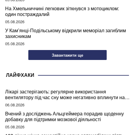
На Хмельниччині легковик зіткнувся з мотоциклом:
один постраждалий
05.08.2026
У Кам’янці-Подільському відкрили меморіал загиблим
захисникам
05.08.2026
Завантажити ще
ЛАЙФХАКИ
Лікарі застерігають: регулярне використання
вентилятору під час сну може негативно вплинути на
ваше здоров’я
06.08.2026
Вчений з досліджень Альцгеймера порадив щоденну
добавку для підтримки мозкової діяльності
05.08.2026