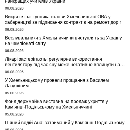
найкращих учителів України
06.08.2026
Викриття заступника голови Хмельницької ОВА у
хабарництві за підписання контрактів на ремонт доріг
06.08.2026
Веслувальники з Хмельниччини виступлять за Україну
на чемпіонаті світу
06.08.2026
Лікарі застерігають: регулярне використання
вентилятору під час сну може негативно вплинути на
ваше здоров’я
06.08.2026
У Хмельницькому провели прощання з Василем
Лазуткіним
05.08.2026
Фонд держмайна виставив на продаж укриття у
Кам’янці-Подільському на Хмельниччині
05.08.2026
П’яний водій Audi затриманий у Кам’янці-Подільському
05.08.2026