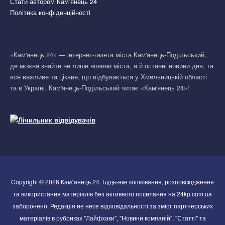
Стати автором Кам’янець 24
Політика конфіденційності
«Кам'янець 24» — інтернет-газета міста Кам'янець-Подільський,
де можна знайти не лише новини міста, а й останні новини дня, та
все важливе та цікаве, що відбувається у Хмельницькій області
та в Україні. Кам'янець-Подільський читає «Кам'янець 24»!
Copyright © 2026 Кам`янець 24. Будь-яке копіювання, розповсюдження
та використання матеріалів без активного посилання на 24kp.com.ua
заборонено. Редакція не несе відповідальності за зміст партнерських
матеріалів в рубриках "Лайфхаки", "Новини компаній", "Статті" та