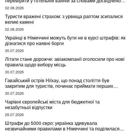
перевірити у готельній ванній за словами досвідченої
мандрівниці
02.08.2026
Туристи вражені страхом: з урвища раптом зсипалися
великі камені
02.08.2026
Українці в Німеччині можуть бути не в курсі штрафів: як
дізнатися про наявні борги
30.07.2026
Літати стане дорожче: авіакомпанії оголосили про нові
правила щодо вибору місць
30.07.2026
Гавайський острів Ніїхау, що понад століття був
закритим для туристів, починає приймати перших
відвідувачів
30.07.2026
Чарівні європейські міста для бюджетної та
незабутньої відпустки
29.07.2026
Штрафи до 5000 євро: українка здивувала
незвичайними правилами в Німеччині та поділилася