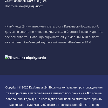
Стати автором Кам’янець 24
Політика конфіденційності
«Кам'янець 24» — інтернет-газета міста Кам'янець-Подільський,
де можна знайти не лише новини міста, а й останні новини дня, та
все важливе та цікаве, що відбувається у Хмельницькій області
та в Україні. Кам'янець-Подільський читає «Кам'янець 24»!
Copyright © 2026 Кам`янець 24. Будь-яке копіювання, розповсюдження
та використання матеріалів без активного посилання на 24kp.com.ua
заборонено. Редакція не несе відповідальності за зміст партнерських
матеріалів в рубриках "Лайфхаки", "Новини компаній", "Статті" та