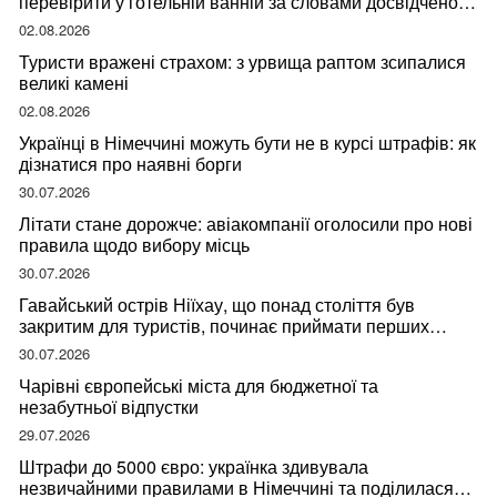
перевірити у готельній ванній за словами досвідченої
мандрівниці
02.08.2026
Туристи вражені страхом: з урвища раптом зсипалися
великі камені
02.08.2026
Українці в Німеччині можуть бути не в курсі штрафів: як
дізнатися про наявні борги
30.07.2026
Літати стане дорожче: авіакомпанії оголосили про нові
правила щодо вибору місць
30.07.2026
Гавайський острів Ніїхау, що понад століття був
закритим для туристів, починає приймати перших
відвідувачів
30.07.2026
Чарівні європейські міста для бюджетної та
незабутньої відпустки
29.07.2026
Штрафи до 5000 євро: українка здивувала
незвичайними правилами в Німеччині та поділилася