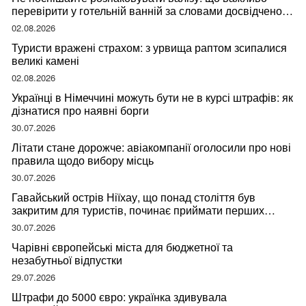
перевірити у готельній ванній за словами досвідченої
мандрівниці
02.08.2026
Туристи вражені страхом: з урвища раптом зсипалися
великі камені
02.08.2026
Українці в Німеччині можуть бути не в курсі штрафів: як
дізнатися про наявні борги
30.07.2026
Літати стане дорожче: авіакомпанії оголосили про нові
правила щодо вибору місць
30.07.2026
Гавайський острів Ніїхау, що понад століття був
закритим для туристів, починає приймати перших
відвідувачів
30.07.2026
Чарівні європейські міста для бюджетної та
незабутньої відпустки
29.07.2026
Штрафи до 5000 євро: українка здивувала