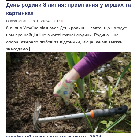
День родини 8 липня: привітання у віршах та
картинках
Опубліковано
08.07.2024
в
Різне
8 липня Україна відзначає День родини – свято, що нагадує
нам про найцінніше в житті кожної людини. Родина – це
опора, джерело любові та підтримки, місце, де ми завжди
знаходимо […]