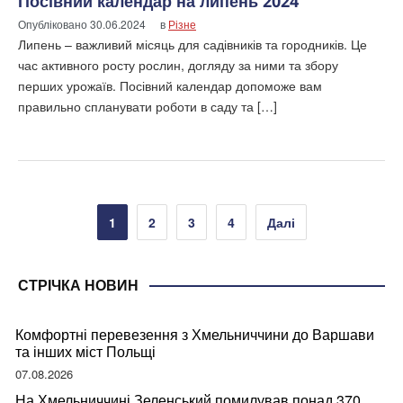
Посівний календар на липень 2024
Опубліковано
30.06.2024
в
Різне
Липень – важливий місяць для садівників та городників. Це
час активного росту рослин, догляду за ними та збору
перших урожаїв. Посівний календар допоможе вам
правильно спланувати роботи в саду та […]
Пагінація
1
2
3
4
Далі
записів
СТРІЧКА НОВИН
Комфортні перевезення з Хмельниччини до Варшави
та інших міст Польщі
07.08.2026
На Хмельниччині Зеленський помилував понад 370