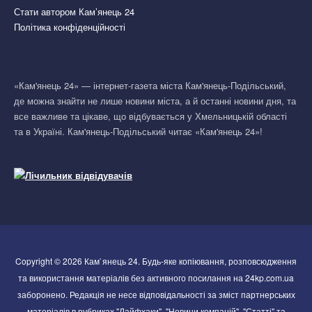
Стати автором Кам’янець 24
Політика конфіденційності
«Кам'янець 24» — інтернет-газета міста Кам'янець-Подільський,
де можна знайти не лише новини міста, а й останні новини дня, та
все важливе та цікаве, що відбувається у Хмельницькій області
та в Україні. Кам'янець-Подільський читає «Кам'янець 24»!
Copyright © 2026 Кам`янець 24. Будь-яке копіювання, розповсюдження
та використання матеріалів без активного посилання на 24kp.com.ua
заборонено. Редакція не несе відповідальності за зміст партнерських
матеріалів в рубриках "Лайфхаки", "Новини компаній", "Статті" та