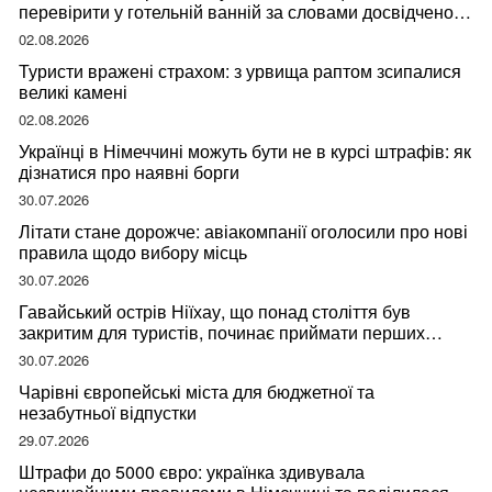
перевірити у готельній ванній за словами досвідченої
мандрівниці
02.08.2026
Туристи вражені страхом: з урвища раптом зсипалися
великі камені
02.08.2026
Українці в Німеччині можуть бути не в курсі штрафів: як
дізнатися про наявні борги
30.07.2026
Літати стане дорожче: авіакомпанії оголосили про нові
правила щодо вибору місць
30.07.2026
Гавайський острів Ніїхау, що понад століття був
закритим для туристів, починає приймати перших
відвідувачів
30.07.2026
Чарівні європейські міста для бюджетної та
незабутньої відпустки
29.07.2026
Штрафи до 5000 євро: українка здивувала