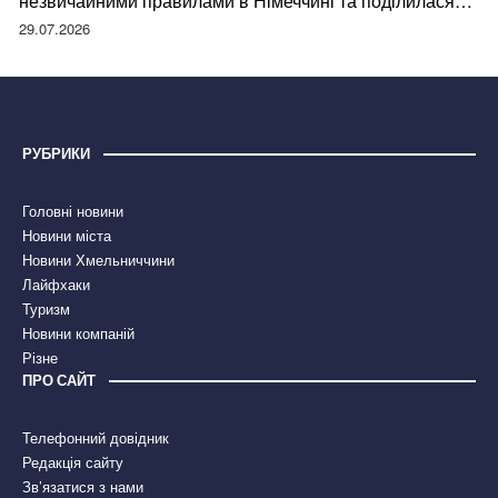
незвичайними правилами в Німеччині та поділилася
правдою
29.07.2026
РУБРИКИ
Головні новини
Новини міста
Новини Хмельниччини
Лайфхаки
Туризм
Новини компаній
Різне
ПРО САЙТ
Телефонний довідник
Редакція сайту
Зв’язатися з нами