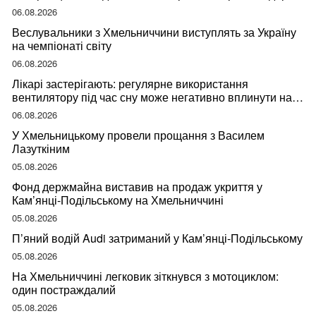
06.08.2026
Веслувальники з Хмельниччини виступлять за Україну
на чемпіонаті світу
06.08.2026
Лікарі застерігають: регулярне використання
вентилятору під час сну може негативно вплинути на
ваше здоров’я
06.08.2026
У Хмельницькому провели прощання з Василем
Лазуткіним
05.08.2026
Фонд держмайна виставив на продаж укриття у
Кам’янці-Подільському на Хмельниччині
05.08.2026
П’яний водій Audi затриманий у Кам’янці-Подільському
05.08.2026
На Хмельниччині легковик зіткнувся з мотоциклом:
один постраждалий
05.08.2026