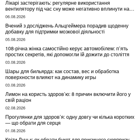
Лікарі застерігають: регулярне використання
вентилятору під час сну може негативно вплинути на
ваше здоров’я
06.08.2026
Вчений з досліджень Альцгеймера порадив щоденну
добавку для підтримки мозкової діяльності
05.08.2026
108-річна жінка самостійно керує автомобілем: п’ять
простих секретів, які допомогли їй дожити до століття
03.08.2026
Шары для бильярда: как состав, вес и обработка
поверхности влияют на динамику игры
03.08.2026
Лимон на користь здоров’ю: 8 причин включити його у
свій раціон
02.08.2026
Прогулянки для здоров’я: одну довгу чи кілька коротких
— що обрати для серця
01.08.2026
Квіти Луцьк: як обрати букет для приємного сюрпризу