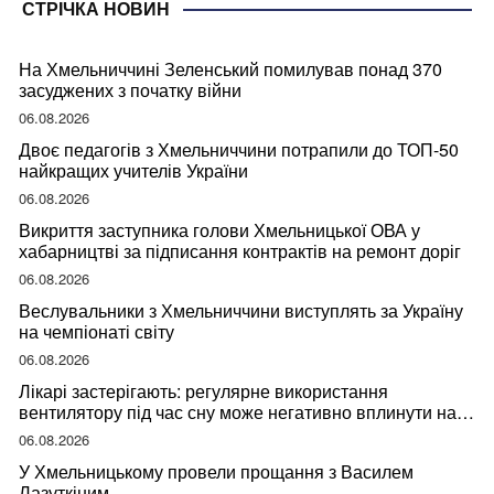
СТРІЧКА НОВИН
На Хмельниччині Зеленський помилував понад 370
засуджених з початку війни
06.08.2026
Двоє педагогів з Хмельниччини потрапили до ТОП-50
найкращих учителів України
06.08.2026
Викриття заступника голови Хмельницької ОВА у
хабарництві за підписання контрактів на ремонт доріг
06.08.2026
Веслувальники з Хмельниччини виступлять за Україну
на чемпіонаті світу
06.08.2026
Лікарі застерігають: регулярне використання
вентилятору під час сну може негативно вплинути на
ваше здоров’я
06.08.2026
У Хмельницькому провели прощання з Василем
Лазуткіним