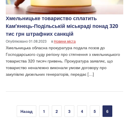
Хмельницьке товариство сплатить
Кам’янець-Подільській міськраді понад 320
тис грн штрафних санкцій
Опубліковано
01.08.2023
в
Новини міста
Хмельницька обласна прокуратура подала позов до
Господарського суду регіону про стягнення з хмельницького
товариства 320 тисяч гривень. Прокуратура заявляє, що
товариство неналежно виконали умови договору про
закупівлю дизельних генераторів, передає […]
Пагінація
Назад
1
2
3
4
5
6
записів