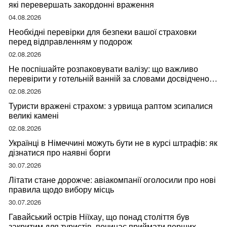
які перевершать закордонні враження
04.08.2026
Необхідні перевірки для безпеки вашої страховки
перед відправленням у подорож
02.08.2026
Не поспішайте розпаковувати валізу: що важливо
перевірити у готельній ванній за словами досвідченої
мандрівниці
02.08.2026
Туристи вражені страхом: з урвища раптом зсипалися
великі камені
02.08.2026
Українці в Німеччині можуть бути не в курсі штрафів: як
дізнатися про наявні борги
30.07.2026
Літати стане дорожче: авіакомпанії оголосили про нові
правила щодо вибору місць
30.07.2026
Гавайський острів Ніїхау, що понад століття був
закритим для туристів, починає приймати перших