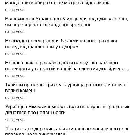
мандрівники обирають це місце на відпочинок
05.08.2026
Відпочинок в Україні: топ-5 місць для відвідин у серпні,
які перевершать закордонні враження
04.08.2026
Необхідні перевірки для безпеки вашої страховки
перед відправленням у подорож
02.08.2026
Не поспішайте розпаковувати валізу: що важливо
перевірити у готельній ванній за словами досвідченої
мандрівниці
02.08.2026
Туристи вражені страхом: з урвища раптом зсипалися
великі камені
02.08.2026
Українці в Німеччині можуть бути не в курсі штрафів: як
дізнатися про наявні борги
30.07.2026
Літати стане дорожче: авіакомпанії оголосили про нові
правила щодо вибору місць