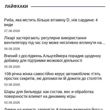
ЛАЙФХАКИ
Риба, яка містить більше вітаміну D, ніж сардини: 4
види
07.08.2026
Лікарі застерігають: регулярне використання
вентилятору під час сну може негативно вплинути на
ваше здоров’я
06.08.2026
Вчений з досліджень Альцгеймера порадив щоденну
добавку для підтримки мозкової діяльності
05.08.2026
108-річна жінка самостійно керує автомобілем: п’ять
простих секретів, які допомогли їй дожити до століття
03.08.2026
Шары для бильярда: как состав, вес и обработка
поверхности влияют на динамику игры
03.08.2026
Лимон на користь здоров’ю: 8 причин включити його у