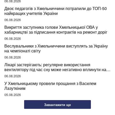
06.08.2026
Двоє педагогів з Хмельниччини потрапили до ТОП-50
найкращих учителів України
06.08.2026
Викриття заступника голови Хмельницької ОВА у
хабарництві за підписання контрактів на ремонт доріг
06.08.2026
Веслувальники з Хмельниччини виступлять за Україну
на чемпіонаті світу
06.08.2026
Лікарі застерігають: регулярне використання
вентилятору під час сну може негативно вплинути на
ваше здоров’я
06.08.2026
У Хмельницькому провели прощання з Василем
Лазуткіним
05.08.2026
Завантажити ще