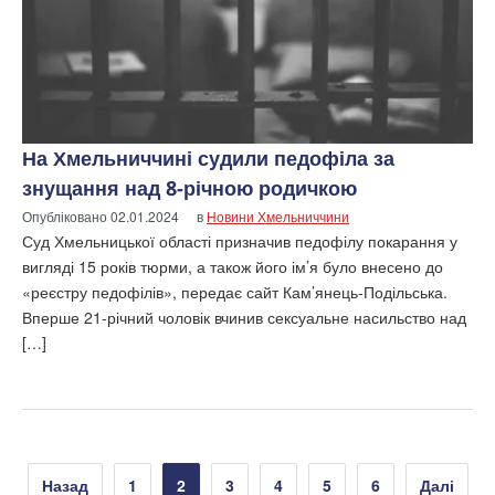
На Хмельниччині судили педофіла за
знущання над 8-річною родичкою
Опубліковано
02.01.2024
в
Новини Хмельниччини
Суд Хмельницької області призначив педофілу покарання у
вигляді 15 років тюрми, а також його ім’я було внесено до
«реєстру педофілів», передає сайт Кам’янець-Подільська.
Вперше 21-річний чоловік вчинив сексуальне насильство над
[…]
Пагінація
Назад
1
2
3
4
5
6
Далі