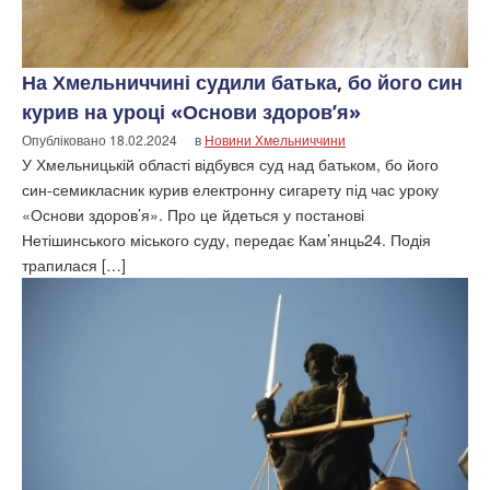
На Хмельниччині судили батька, бо його син
курив на уроці «Основи здоров’я»
Опубліковано
18.02.2024
в
Новини Хмельниччини
У Хмельницькій області відбувся суд над батьком, бо його
син-семикласник курив електронну сигарету під час уроку
«Основи здоров’я». Про це йдеться у постанові
Нетішинського міського суду, передає Кам’янць24. Подія
трапилася […]