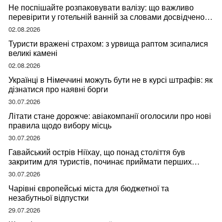
Не поспішайте розпаковувати валізу: що важливо
перевірити у готельній ванній за словами досвідченої
мандрівниці
02.08.2026
Туристи вражені страхом: з урвища раптом зсипалися
великі камені
02.08.2026
Українці в Німеччині можуть бути не в курсі штрафів: як
дізнатися про наявні борги
30.07.2026
Літати стане дорожче: авіакомпанії оголосили про нові
правила щодо вибору місць
30.07.2026
Гавайський острів Ніїхау, що понад століття був
закритим для туристів, починає приймати перших
відвідувачів
30.07.2026
Чарівні європейські міста для бюджетної та
незабутньої відпустки
29.07.2026