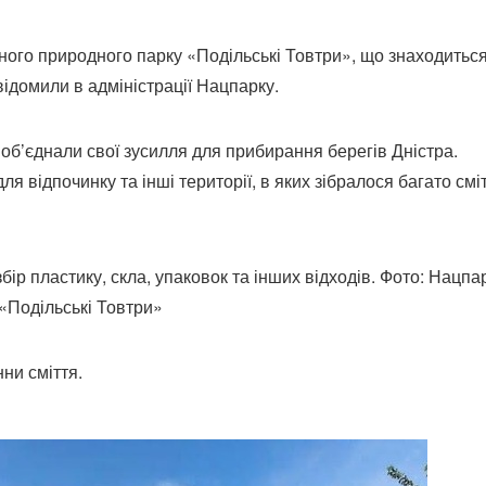
ьного природного парку «Подільські Товтри», що знаходитьс
відомили в адміністрації Нацпарку.
і об’єднали свої зусилля для прибирання берегів Дністра.
я відпочинку та інші території, в яких зібралося багато смі
ір пластику, скла, упаковок та інших відходів. Фото: Нацпа
«Подільські Товтри»
нни сміття.