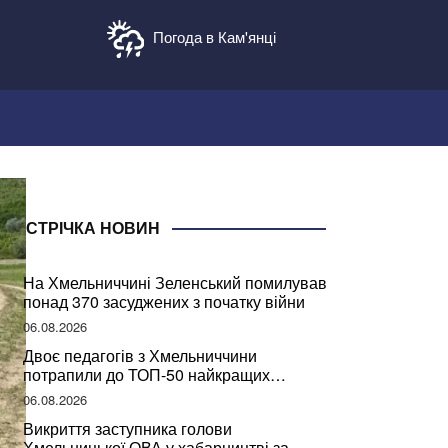
Погода в Кам'янці
СТРІЧКА НОВИН
На Хмельниччині Зеленський помилував
понад 370 засуджених з початку війни
06.08.2026
Двоє педагогів з Хмельниччини
потрапили до ТОП-50 найкращих
учителів України
06.08.2026
Викриття заступника голови
Хмельницької ОВА у хабарництві за