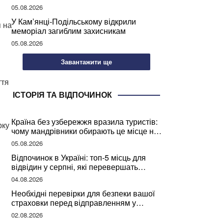
05.08.2026
У Кам’янці-Подільському відкрили
я на
меморіал загиблим захисникам
05.08.2026
Завантажити ще
ття
ІСТОРІЯ ТА ВІДПОЧИНОК
Країна без узбережжя вразила туристів:
рку
чому мандрівники обирають це місце на
відпочинок
05.08.2026
Відпочинок в Україні: топ-5 місць для
відвідин у серпні, які перевершать
закордонні враження
04.08.2026
Необхідні перевірки для безпеки вашої
страховки перед відправленням у
подорож
02.08.2026