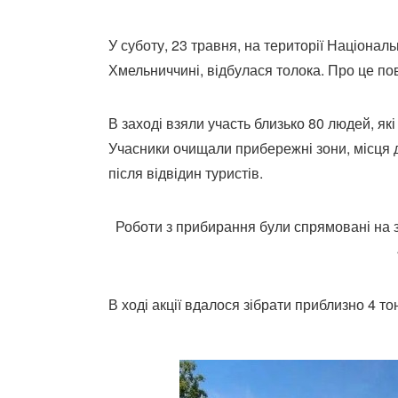
У суботу, 23 травня, на території Націонал
Хмельниччині, відбулася толока. Про це по
В заході взяли участь близько 80 людей, як
Учасники очищали прибережні зони, місця дл
після відвідин туристів.
Роботи з прибирання були спрямовані на зб
В ході акції вдалося зібрати приблизно 4 то