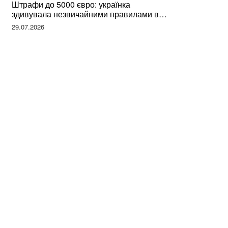
Штрафи до 5000 євро: українка
здивувала незвичайними правилами в
Німеччині та поділилася правдою
29.07.2026