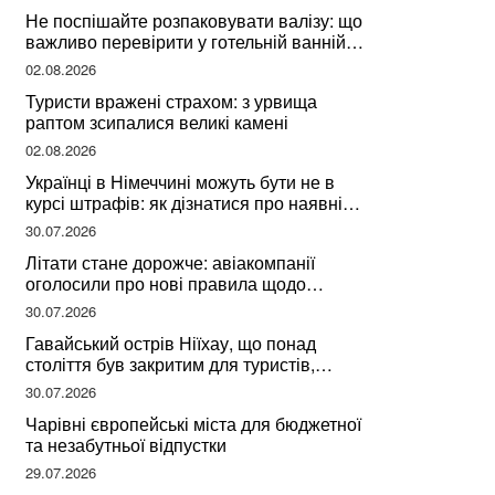
Не поспішайте розпаковувати валізу: що
важливо перевірити у готельній ванній
за словами досвідченої мандрівниці
02.08.2026
Туристи вражені страхом: з урвища
раптом зсипалися великі камені
02.08.2026
Українці в Німеччині можуть бути не в
курсі штрафів: як дізнатися про наявні
борги
30.07.2026
Літати стане дорожче: авіакомпанії
оголосили про нові правила щодо
вибору місць
30.07.2026
Гавайський острів Ніїхау, що понад
століття був закритим для туристів,
починає приймати перших відвідувачів
30.07.2026
Чарівні європейські міста для бюджетної
та незабутньої відпустки
29.07.2026