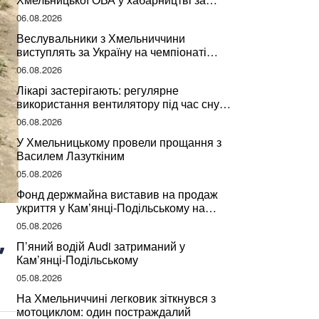
підписання контрактів на ремонт доріг
06.08.2026
Веслувальники з Хмельниччини
виступлять за Україну на чемпіонаті
світу
06.08.2026
Лікарі застерігають: регулярне
використання вентилятору під час сну
може негативно вплинути на ваше
06.08.2026
здоров’я
У Хмельницькому провели прощання з
Василем Лазуткіним
05.08.2026
Фонд держмайна виставив на продаж
укриття у Кам’янці-Подільському на
Хмельниччині
05.08.2026
,
П’яний водій Audi затриманий у
Кам’янці-Подільському
05.08.2026
На Хмельниччині легковик зіткнувся з
мотоциклом: один постраждалий