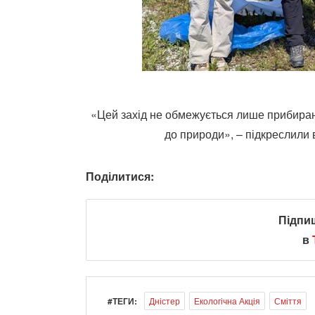
«Цей захід не обмежується лише прибира
до природи», – підкреслили 
Поділитися:
Підпи
в
#ТЕГИ:
Дністер
Екологічна Акція
Сміття