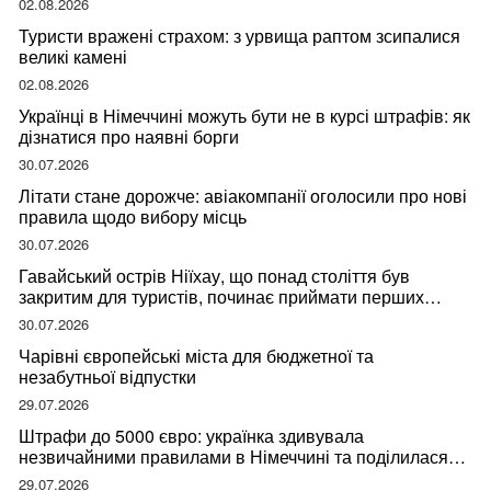
02.08.2026
Туристи вражені страхом: з урвища раптом зсипалися
великі камені
02.08.2026
Українці в Німеччині можуть бути не в курсі штрафів: як
дізнатися про наявні борги
30.07.2026
Літати стане дорожче: авіакомпанії оголосили про нові
правила щодо вибору місць
30.07.2026
Гавайський острів Ніїхау, що понад століття був
закритим для туристів, починає приймати перших
відвідувачів
30.07.2026
Чарівні європейські міста для бюджетної та
незабутньої відпустки
29.07.2026
Штрафи до 5000 євро: українка здивувала
незвичайними правилами в Німеччині та поділилася
правдою
29.07.2026