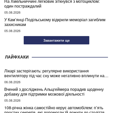
На Хмельниччині легковик зіткнувся з мотоциклом:
один постраждалий
05.08.2026
У Кам’янці-Подільському відкрили меморіал загиблим
захисникам
05.08.2026
Завантажити ще
ЛАЙФХАКИ
Лікарі застерігають: регулярне використання
вентилятору під час сну може негативно вплинути на
ваше здоров’я
06.08.2026
Вчений з досліджень Альцгеймера порадив щоденну
добавку для підтримки мозкової діяльності
05.08.2026
108-річна жінка самостійно керує автомобілем: п’ять
простих секретів, які допомогли їй дожити до століття