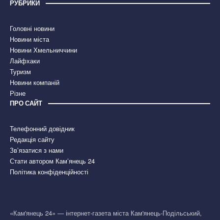
РУБРИКИ
Головні новини
Новини міста
Новини Хмельниччини
Лайфхаки
Туризм
Новини компаній
Різне
ПРО САЙТ
Телефонний довідник
Редакція сайту
Зв’язатися з нами
Стати автором Кам’янець 24
Політика конфіденційності
«Кам'янець 24» — інтернет-газета міста Кам'янець-Подільський,