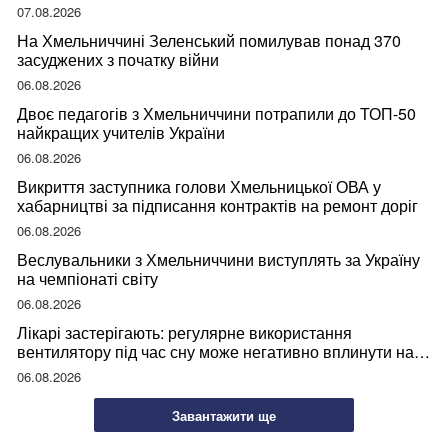
07.08.2026
На Хмельниччині Зеленський помилував понад 370
засуджених з початку війни
06.08.2026
Двоє педагогів з Хмельниччини потрапили до ТОП-50
найкращих учителів України
06.08.2026
Викриття заступника голови Хмельницької ОВА у
хабарництві за підписання контрактів на ремонт доріг
06.08.2026
Веслувальники з Хмельниччини виступлять за Україну
на чемпіонаті світу
06.08.2026
Лікарі застерігають: регулярне використання
вентилятору під час сну може негативно вплинути на
ваше здоров’я
06.08.2026
Завантажити ще