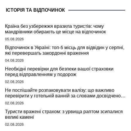
ІСТОРІЯ ТА ВІДПОЧИНОК
Країна без узбережжя вразила туристів: чому
мандрівники обирають це місце на відпочинок
05.08.2026
Відпочинок в Україні: топ-5 місць для відвідин у серпні,
які перевершать закордонні враження
04.08.2026
Необхідні перевірки для безпеки вашої страховки
перед відправленням у подорож
02.08.2026
Не поспішайте розпаковувати валізу: що важливо
перевірити у готельній ванній за словами досвідченої
мандрівниці
02.08.2026
Туристи вражені страхом: з урвища раптом зсипалися
великі камені
02.08.2026