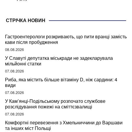
СТРІЧКА НОВИН
Гастроентерологи розкривають, що пити вранці замість
кави після пробудження
08.08.2026
У Славуті депутатка міськради не задекларувала
мільйонні статки
07.08.2026
Риба, яка містить більше вітаміну D, ніж сардини: 4
види
07.08.2026
У Кам’янці-Подільському розпочато службове
розслідування пожежі на сміттєзвалищі
07.08.2026
Комфортні перевезення з Хмельниччини до Варшави
та інших міст Польщі