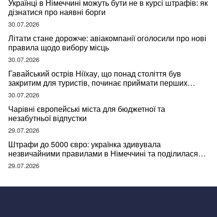
Українці в Німеччині можуть бути не в курсі штрафів: як
дізнатися про наявні борги
30.07.2026
Літати стане дорожче: авіакомпанії оголосили про нові
правила щодо вибору місць
30.07.2026
Гавайський острів Ніїхау, що понад століття був
закритим для туристів, починає приймати перших
відвідувачів
30.07.2026
Чарівні європейські міста для бюджетної та
незабутньої відпустки
29.07.2026
Штрафи до 5000 євро: українка здивувала
незвичайними правилами в Німеччині та поділилася
правдою
29.07.2026