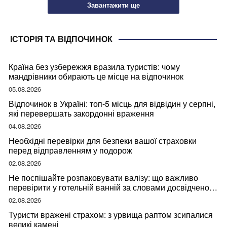
Завантажити ще
ІСТОРІЯ ТА ВІДПОЧИНОК
Країна без узбережжя вразила туристів: чому
мандрівники обирають це місце на відпочинок
05.08.2026
Відпочинок в Україні: топ-5 місць для відвідин у серпні,
які перевершать закордонні враження
04.08.2026
Необхідні перевірки для безпеки вашої страховки
перед відправленням у подорож
02.08.2026
Не поспішайте розпаковувати валізу: що важливо
перевірити у готельній ванній за словами досвідченої
мандрівниці
02.08.2026
Туристи вражені страхом: з урвища раптом зсипалися
великі камені