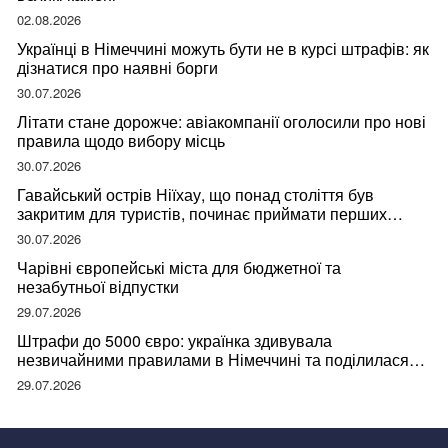
02.08.2026
Українці в Німеччині можуть бути не в курсі штрафів: як
дізнатися про наявні борги
30.07.2026
Літати стане дорожче: авіакомпанії оголосили про нові
правила щодо вибору місць
30.07.2026
Гавайський острів Ніїхау, що понад століття був
закритим для туристів, починає приймати перших
відвідувачів
30.07.2026
Чарівні європейські міста для бюджетної та
незабутньої відпустки
29.07.2026
Штрафи до 5000 євро: українка здивувала
незвичайними правилами в Німеччині та поділилася
правдою
29.07.2026