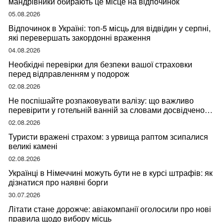
мандрівники обирають це місце на відпочинок
05.08.2026
Відпочинок в Україні: топ-5 місць для відвідин у серпні,
які перевершать закордонні враження
04.08.2026
Необхідні перевірки для безпеки вашої страховки
перед відправленням у подорож
02.08.2026
Не поспішайте розпаковувати валізу: що важливо
перевірити у готельній ванній за словами досвідченої
мандрівниці
02.08.2026
Туристи вражені страхом: з урвища раптом зсипалися
великі камені
02.08.2026
Українці в Німеччині можуть бути не в курсі штрафів: як
дізнатися про наявні борги
30.07.2026
Літати стане дорожче: авіакомпанії оголосили про нові
правила щодо вибору місць