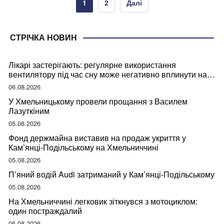
Пагінація
1
2
Далі
записів
СТРІЧКА НОВИН
Лікарі застерігають: регулярне використання
вентилятору під час сну може негативно вплинути на
ваше здоров’я
06.08.2026
У Хмельницькому провели прощання з Василем
Лазуткіним
05.08.2026
Фонд держмайна виставив на продаж укриття у
Кам’янці-Подільському на Хмельниччині
05.08.2026
П’яний водій Audi затриманий у Кам’янці-Подільському
05.08.2026
На Хмельниччині легковик зіткнувся з мотоциклом:
один постраждалий
05.08.2026