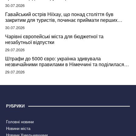
30.07.2026
Гавайський острів Ніїхау, що понад століття був
закритим для туристів, починає приймати перших
відвідувачів
30.07.2026
Чарівні європейські міста для бюджетної та
незабутньої відпустки
29.07.2026
Штрафи до 5000 євро: українка здивувала
незвичайними правилами в Німеччині та поділилася
правдою
29.07.2026
РУБРИКИ
Головні новини
Новини міста
Новини Хмельниччини