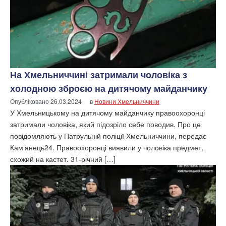
На Хмельниччині затримали чоловіка з
холодною зброєю на дитячому майданчику
Опубліковано
26.03.2024
в
Новини Хмельниччини
У Хмельницькому на дитячому майданчику правоохоронці
затримали чоловіка, який підозріло себе поводив. Про це
повідомляють у Патрульній поліції Хмельниччини, передає
Кам’янець24. Правоохоронці виявили у чоловіка предмет,
схожий на кастет. 31-річний […]