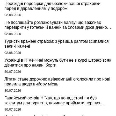
Необхідні перевірки для безпеки вашої страховки
перед відправленням у подорож
02.08.2026
Не поспішайте розпаковувати валізу: що важливо
перевірити у готельній ванній за словами досвідченої
мандрівниці
02.08.2026
Туристи вражені страхом: з урвища раптом зсипалися
великі камені
02.08.2026
Українці в Німеччині можуть бути не в курсі штрафів: як
дізнатися про наявні борги
30.07.2026
Літати стане дорожче: авіакомпанії оголосили про нові
правила щодо вибору місць
30.07.2026
Гавайський острів Ніїхау, що понад століття був
закритим для туристів, починає приймати перших
відвідувачів
30.07.2026