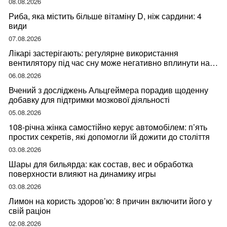
08.08.2026
Риба, яка містить більше вітаміну D, ніж сардини: 4
види
07.08.2026
Лікарі застерігають: регулярне використання
вентилятору під час сну може негативно вплинути на
ваше здоров’я
06.08.2026
Вчений з досліджень Альцгеймера порадив щоденну
добавку для підтримки мозкової діяльності
05.08.2026
108-річна жінка самостійно керує автомобілем: п’ять
простих секретів, які допомогли їй дожити до століття
03.08.2026
Шары для бильярда: как состав, вес и обработка
поверхности влияют на динамику игры
03.08.2026
Лимон на користь здоров’ю: 8 причин включити його у
свій раціон
02.08.2026