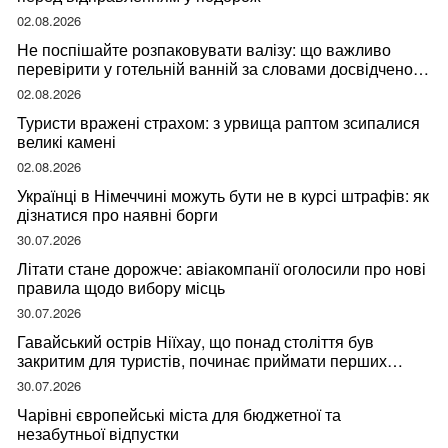
02.08.2026
Не поспішайте розпаковувати валізу: що важливо
перевірити у готельній ванній за словами досвідченої
мандрівниці
02.08.2026
Туристи вражені страхом: з урвища раптом зсипалися
великі камені
02.08.2026
Українці в Німеччині можуть бути не в курсі штрафів: як
дізнатися про наявні борги
30.07.2026
Літати стане дорожче: авіакомпанії оголосили про нові
правила щодо вибору місць
30.07.2026
Гавайський острів Ніїхау, що понад століття був
закритим для туристів, починає приймати перших
відвідувачів
30.07.2026
Чарівні європейські міста для бюджетної та
незабутньої відпустки