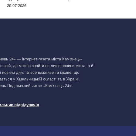
Німеччині та поділилася правдою
29.07.2026
нець 24» — інтернет-газета міста Кам'янець-
ський, де можна знайти не лише новини міста, а й
і новини дня, та все важливе та цікаве, що
ається у Хмельницькій області та в Україні.
ець-Подільський читає «Кам'янець 24»!