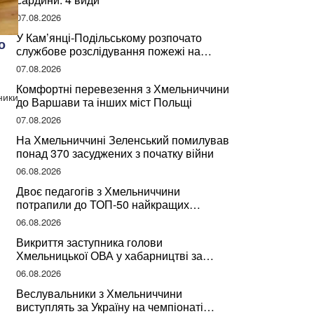
07.08.2026
У Кам’янці-Подільському розпочато
о
службове розслідування пожежі на
сміттєзвалищі
07.08.2026
Комфортні перевезення з Хмельниччини
ники
до Варшави та інших міст Польщі
07.08.2026
На Хмельниччині Зеленський помилував
понад 370 засуджених з початку війни
06.08.2026
Двоє педагогів з Хмельниччини
потрапили до ТОП-50 найкращих
учителів України
06.08.2026
Викриття заступника голови
Хмельницької ОВА у хабарництві за
підписання контрактів на ремонт доріг
06.08.2026
Веслувальники з Хмельниччини
виступлять за Україну на чемпіонаті