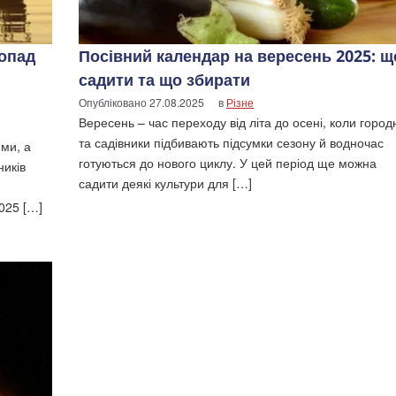
топад
Посівний календар на вересень 2025: щ
садити та що збирати
Опубліковано
27.08.2025
в
Різне
Вересень – час переходу від літа до осені, коли город
та садівники підбивають підсумки сезону й водночас
ими, а
готуються до нового циклу. У цей період ще можна
ників
садити деякі культури для […]
025 […]