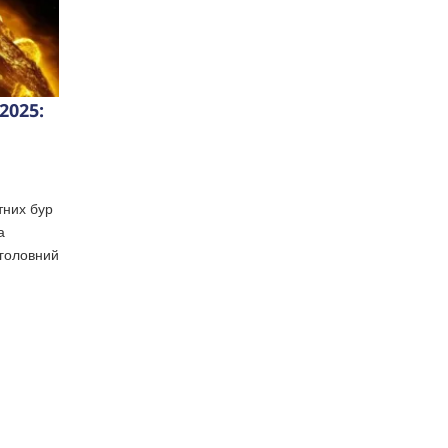
2025:
тних бур
а
головний