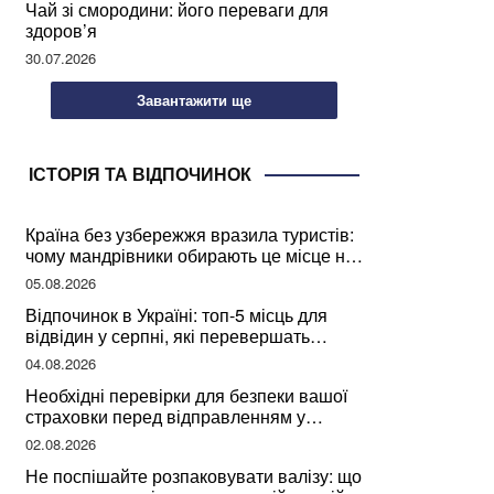
Чай зі смородини: його переваги для
здоров’я
30.07.2026
Завантажити ще
ІСТОРІЯ ТА ВІДПОЧИНОК
Країна без узбережжя вразила туристів:
чому мандрівники обирають це місце на
відпочинок
05.08.2026
Відпочинок в Україні: топ-5 місць для
відвідин у серпні, які перевершать
закордонні враження
04.08.2026
Необхідні перевірки для безпеки вашої
страховки перед відправленням у
подорож
02.08.2026
Не поспішайте розпаковувати валізу: що