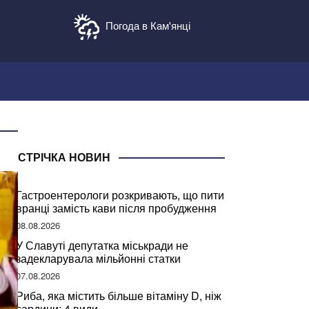
Погода в Кам'янці
СТРІЧКА НОВИН
Гастроентерологи розкривають, що пити
вранці замість кави після пробудження
08.08.2026
У Славуті депутатка міськради не
задекларувала мільйонні статки
07.08.2026
Риба, яка містить більше вітаміну D, ніж
сардини: 4 види