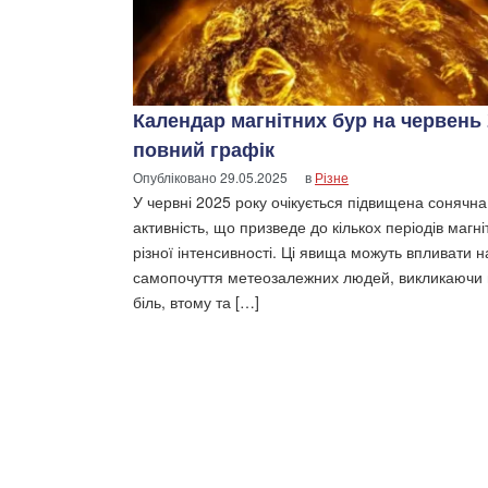
Календар магнітних бур на червень 
повний графік
Опубліковано
29.05.2025
в
Різне
У червні 2025 року очікується підвищена сонячна
активність, що призведе до кількох періодів магні
різної інтенсивності. Ці явища можуть впливати н
самопочуття метеозалежних людей, викликаючи 
біль, втому та […]