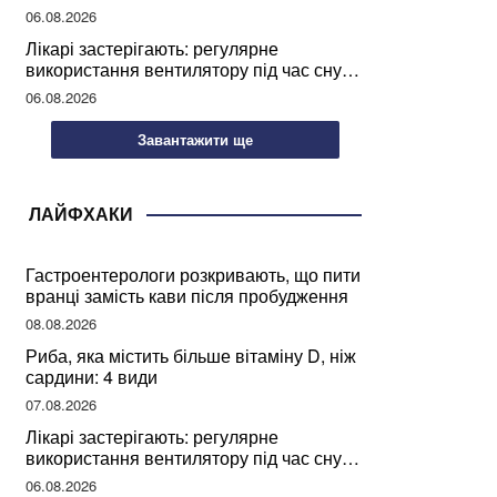
світу
06.08.2026
Лікарі застерігають: регулярне
використання вентилятору під час сну
може негативно вплинути на ваше
06.08.2026
здоров’я
Завантажити ще
ЛАЙФХАКИ
Гастроентерологи розкривають, що пити
вранці замість кави після пробудження
08.08.2026
Риба, яка містить більше вітаміну D, ніж
сардини: 4 види
07.08.2026
Лікарі застерігають: регулярне
використання вентилятору під час сну
може негативно вплинути на ваше
06.08.2026