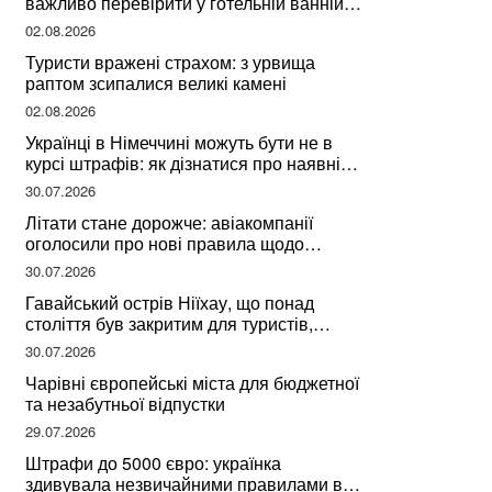
важливо перевірити у готельній ванній
за словами досвідченої мандрівниці
02.08.2026
Туристи вражені страхом: з урвища
раптом зсипалися великі камені
02.08.2026
Українці в Німеччині можуть бути не в
курсі штрафів: як дізнатися про наявні
борги
30.07.2026
Літати стане дорожче: авіакомпанії
оголосили про нові правила щодо
вибору місць
30.07.2026
Гавайський острів Ніїхау, що понад
століття був закритим для туристів,
починає приймати перших відвідувачів
30.07.2026
Чарівні європейські міста для бюджетної
та незабутньої відпустки
29.07.2026
Штрафи до 5000 євро: українка
здивувала незвичайними правилами в