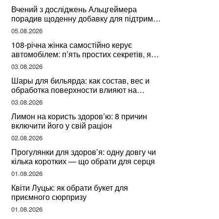
здоров’я
Вчений з досліджень Альцгеймера
порадив щоденну добавку для підтримки
мозкової діяльності
05.08.2026
108-річна жінка самостійно керує
автомобілем: п’ять простих секретів, які
допомогли їй дожити до століття
03.08.2026
Шары для бильярда: как состав, вес и
обработка поверхности влияют на
динамику игры
03.08.2026
Лимон на користь здоров’ю: 8 причин
включити його у свій раціон
02.08.2026
Прогулянки для здоров’я: одну довгу чи
кілька коротких — що обрати для серця
01.08.2026
Квіти Луцьк: як обрати букет для
приємного сюрпризу
01.08.2026