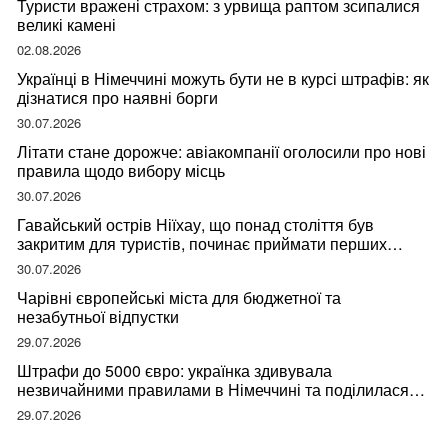
Туристи вражені страхом: з урвища раптом зсипалися
великі камені
02.08.2026
Українці в Німеччині можуть бути не в курсі штрафів: як
дізнатися про наявні борги
30.07.2026
Літати стане дорожче: авіакомпанії оголосили про нові
правила щодо вибору місць
30.07.2026
Гавайський острів Ніїхау, що понад століття був
закритим для туристів, починає приймати перших
відвідувачів
30.07.2026
Чарівні європейські міста для бюджетної та
незабутньої відпустки
29.07.2026
Штрафи до 5000 євро: українка здивувала
незвичайними правилами в Німеччині та поділилася
правдою
29.07.2026