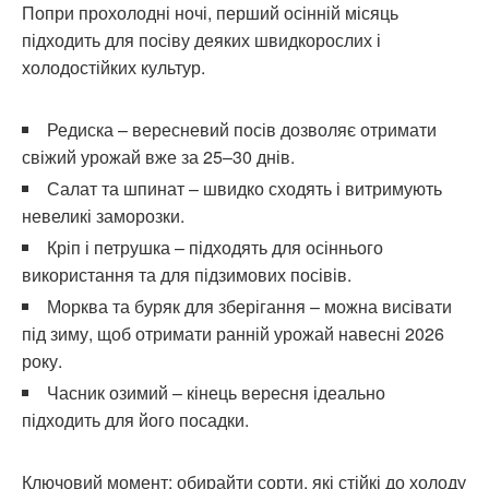
Попри прохолодні ночі, перший осінній місяць
підходить для посіву деяких швидкорослих і
холодостійких культур.
Редиска – вересневий посів дозволяє отримати
свіжий урожай вже за 25–30 днів.
Салат та шпинат – швидко сходять і витримують
невеликі заморозки.
Кріп і петрушка – підходять для осіннього
використання та для підзимових посівів.
Морква та буряк для зберігання – можна висівати
під зиму, щоб отримати ранній урожай навесні 2026
року.
Часник озимий – кінець вересня ідеально
підходить для його посадки.
Ключовий момент: обирайти сорти, які стійкі до холоду