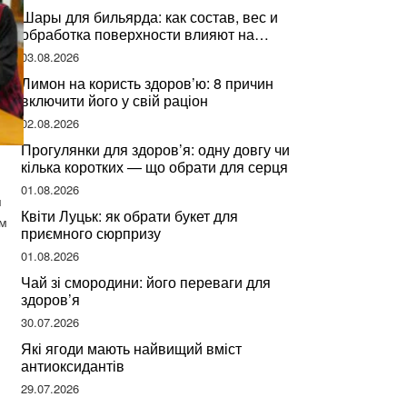
Шары для бильярда: как состав, вес и
обработка поверхности влияют на
динамику игры
03.08.2026
Лимон на користь здоров’ю: 8 причин
включити його у свій раціон
02.08.2026
Прогулянки для здоров’я: одну довгу чи
кілька коротких — що обрати для серця
01.08.2026
я
Квіти Луцьк: як обрати букет для
ом
приємного сюрпризу
01.08.2026
Чай зі смородини: його переваги для
здоров’я
30.07.2026
Які ягоди мають найвищий вміст
антиоксидантів
29.07.2026