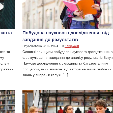
ранта
Побудова наукового дослідження: від
завдання до результатів
Опубліковано
28.02.2024
в
Лайфхаки
нта та
Основні принципи побудови наукового дослідження: в
ому
формулювання завдання до аналізу результатів Вступ
оль у
Наукове дослідження є складним та багатоетапним
ображенні
процесом, який вимагає від автора не лише глибоких
знань у вибраній галузі, […]