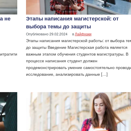
а не
Этапы написания магистерской: от
выбора темы до защиты
Опубліковано
29.02.2024
в
Лайфхаки
Этапы написания магистерской работы: от выбора т
до защиты Введение Магистерская работа является
витратити
важным этапом обучения студентов магистратуры. В
и
процессе написания студент должен
продемонстрировать умение самостоятельно провод
исследование, анализировать данные […]