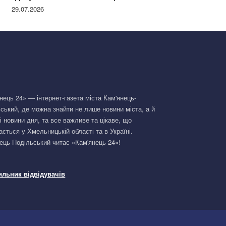
Німеччині та поділилася правдою
29.07.2026
нець 24» — інтернет-газета міста Кам'янець-
ський, де можна знайти не лише новини міста, а й
і новини дня, та все важливе та цікаве, що
ається у Хмельницькій області та в Україні.
ець-Подільський читає «Кам'янець 24»!