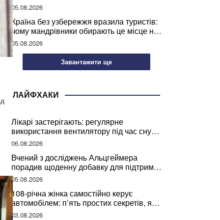
05.08.2026
Країна без узбережжя вразила туристів:
чому мандрівники обирають це місце на
відпочинок
05.08.2026
Завантажити ще
ЛАЙФХАКИ
ід
Лікарі застерігають: регулярне
використання вентилятору під час сну
може негативно вплинути на ваше
06.08.2026
здоров’я
Вчений з досліджень Альцгеймера
порадив щоденну добавку для підтримки
мозкової діяльності
05.08.2026
108-річна жінка самостійно керує
автомобілем: п’ять простих секретів, які
допомогли їй дожити до століття
03.08.2026