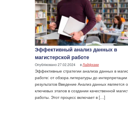
Эффективный анализ данных в
магистерской работе
Опубліковано
27.02.2024
в
Лайфхаки
Эффективные стратегии анализа данных в маги
работе: от обзора литературы до интерпретации
результатов Введение Анализ данных является 
ключевых этапов в создании качественной магис
работы. Этот процесс включает в […]