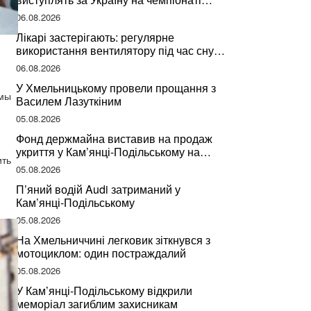
світу
06.08.2026
Лікарі застерігають: регулярне
використання вентилятору під час сну
може негативно вплинути на ваше
06.08.2026
здоров’я
У Хмельницькому провели прощання з
емы
Василем Лазуткіним
05.08.2026
Фонд держмайна виставив на продаж
укриття у Кам’янці-Подільському на
ить
Хмельниччині
05.08.2026
П’яний водій Audi затриманий у
Кам’янці-Подільському
05.08.2026
На Хмельниччині легковик зіткнувся з
мотоциклом: один постраждалий
05.08.2026
У Кам’янці-Подільському відкрили
меморіал загиблим захисникам