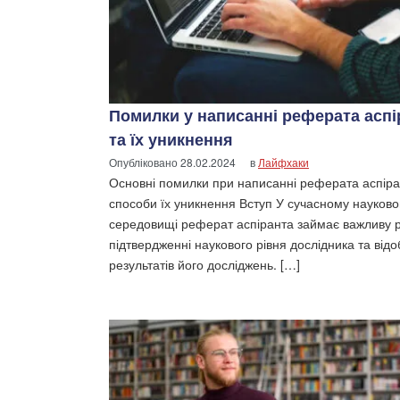
Помилки у написанні реферата аспі
та їх уникнення
Опубліковано
28.02.2024
в
Лайфхаки
Основні помилки при написанні реферата аспіра
способи їх уникнення Вступ У сучасному науков
середовищі реферат аспіранта займає важливу р
підтвердженні наукового рівня дослідника та від
результатів його досліджень. […]