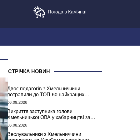
Погода в Кам'янці
СТРІЧКА НОВИН
Двоє педагогів з Хмельниччини
потрапили до ТОП-50 найкращих
учителів України
06.08.2026
Викриття заступника голови
Хмельницької ОВА у хабарництві за
підписання контрактів на ремонт доріг
06.08.2026
Веслувальники з Хмельниччини
виступлять за Україну на чемпіонаті