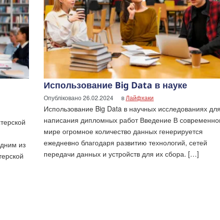
Использование Big Data в науке
Опубліковано
26.02.2024
в
Лайфхаки
Использование Big Data в научных исследованиях дл
написания дипломных работ Введение В современн
стерской
мире огромное количество данных генерируется
ежедневно благодаря развитию технологий, сетей
одним из
передачи данных и устройств для их сбора. […]
терской