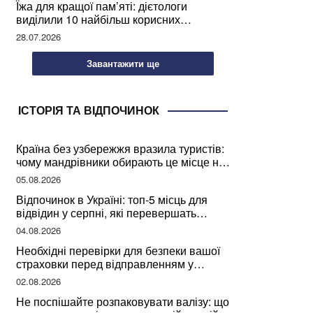
Їжа для кращої пам’яті: дієтологи
виділили 10 найбільш корисних
продуктів
28.07.2026
Завантажити ще
ІСТОРІЯ ТА ВІДПОЧИНОК
Країна без узбережжя вразила туристів:
чому мандрівники обирають це місце на
відпочинок
05.08.2026
Відпочинок в Україні: топ-5 місць для
відвідин у серпні, які перевершать
закордонні враження
04.08.2026
Необхідні перевірки для безпеки вашої
страховки перед відправленням у
подорож
02.08.2026
Не поспішайте розпаковувати валізу: що