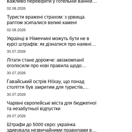
важливо перевірити у готельній ванній
за словами досвідченої мандрівниці
02.08.2026
Туристи вражені страхом: з урвища
раптом зсипалися великі камені
02.08.2026
Українці в Німеччині можуть бути не в
курсі штрафів: як дізнатися про наявні
борги
30.07.2026
Літати стане дорожче: авіакомпанії
оголосили про нові правила щодо
вибору місць
30.07.2026
Гавайський острів Ніїхау, що понад
століття був закритим для туристів,
починає приймати перших відвідувачів
30.07.2026
Чарівні європейські міста для бюджетної
та незабутньої відпустки
29.07.2026
Штрафи до 5000 євро: українка
здивувала незвичайними правилами в