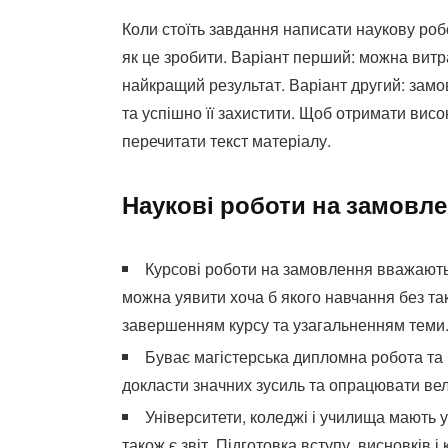
Коли стоїть завдання написати наукову робо
як це зробити. Варіант перший: можна витр
найкращий результат. Варіант другий: замо
та успішно її захистити. Щоб отримати висок
перечитати текст матеріалу.
Наукові роботи на замовл
Курсові роботи на замовлення вважають
можна уявити хоча б якого навчання без так
завершенням курсу та узагальненням теми
Буває магістерська дипломна робота та 
докласти значних зусиль та опрацювати вел
Університети, коледжі і училища мають 
також є звіт. Підготовка вступу, висновків