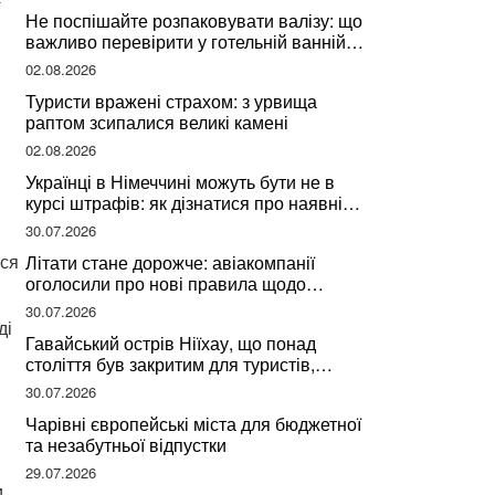
Не поспішайте розпаковувати валізу: що
важливо перевірити у готельній ванній
за словами досвідченої мандрівниці
02.08.2026
Туристи вражені страхом: з урвища
раптом зсипалися великі камені
02.08.2026
Українці в Німеччині можуть бути не в
курсі штрафів: як дізнатися про наявні
борги
30.07.2026
ься
Літати стане дорожче: авіакомпанії
оголосили про нові правила щодо
вибору місць
30.07.2026
ді
Гавайський острів Ніїхау, що понад
століття був закритим для туристів,
починає приймати перших відвідувачів
30.07.2026
Чарівні європейські міста для бюджетної
та незабутньої відпустки
29.07.2026
и