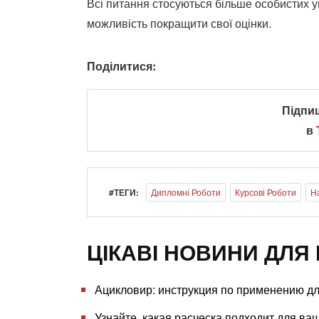
Всі питання стосуються більше особистих 
можливість покращити свої оцінки.
Поділитися:
Підпи
в
#ТЕГИ:
Дипломні Роботи
Курсові Роботи
Н
ЦІКАВІ НОВИНИ ДЛЯ 
Ацикловир: инструкция по применению д
Узнайте, какая расческа подходит для ва