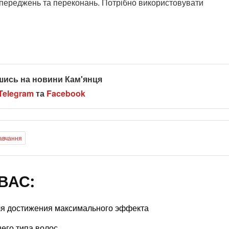
упереджень та переконань. Потрібно використовувати
шись на новини Кам'янця
Telegram
та
Facebook
авчання
ВАС:
ля достижения максимального эффекта
шего типа волос