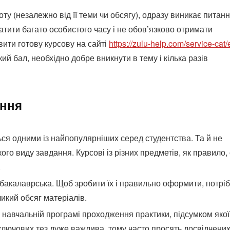
ту (незалежно від її теми чи обсягу), одразу виникає питанн
атити багато особистого часу і не обов’язково отримати
вити готову курсову на сайті
https://zulu-help.com/service-cat/
ий бал, необхідно добре вникнути в тему і кілька разів
ення
ся одними із найпопулярніших серед студентства. Та й не
ого виду завдання. Курсові із різних предметів, як правило, 
.
бакалаврська. Щоб зробити їх і правильно оформити, потрі
икий обсяг матеріалів.
у навчальній програмі проходження практики, підсумком якої
 і ключових тез дуже важлива, тому часто просять досвідчени