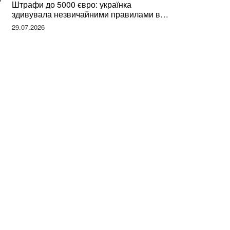
Штрафи до 5000 євро: українка
здивувала незвичайними правилами в
Німеччині та поділилася правдою
29.07.2026