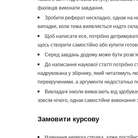
фахівців виконати завдання.
Зробити реферат нескладно, однак на нь
випадки, коли тема виявляється надто скл
Щоб написати есе, потрібно дотримувати
щось створити самостійно або купити готови
Серед завдань додому може бути розв’я
До написання наукової статті потрібно 
надрукована у збірнику, який читатимуть л
перекрученими, а аргументи недостатньо 
Викладачі інколи вимагають від здобувач
зовсім нічого, однак самостійне виконання 
Замовити курсову
Навчання нелегка справа, адже постійно