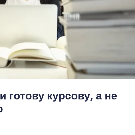
и готову курсову, а не
о