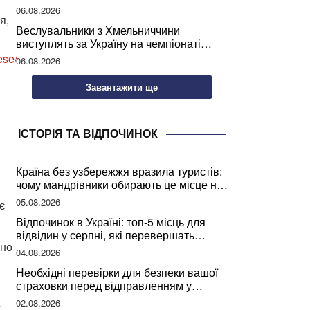
підписання контрактів на ремонт доріг
06.08.2026
я,
Веслувальники з Хмельниччини
виступлять за Україну на чемпіонаті
світу
ese/
06.08.2026
Завантажити ще
ІСТОРІЯ ТА ВІДПОЧИНОК
Країна без узбережжя вразила туристів:
чому мандрівники обирають це місце на
відпочинок
05.08.2026
є
Відпочинок в Україні: топ-5 місць для
відвідин у серпні, які перевершать
бно
закордонні враження
04.08.2026
Необхідні перевірки для безпеки вашої
страховки перед відправленням у
подорож
02.08.2026
х