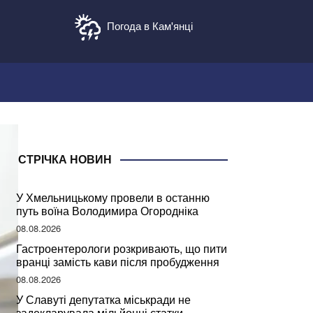
Погода в Кам'янці
СТРІЧКА НОВИН
У Хмельницькому провели в останню
путь воїна Володимира Огородніка
08.08.2026
Гастроентерологи розкривають, що пити
вранці замість кави після пробудження
08.08.2026
У Славуті депутатка міськради не
задекларувала мільйонні статки