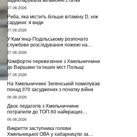
07.08.2026
Риба, яка містить більше вітаміну D, ніж
сардини: 4 види
07.08.2026
У Кам’янці-Подільському розпочато
службове розслідування пожежі на
сміттєзвалищі
07.08.2026
Комфортні перевезення з Хмельниччини
до Варшави та інших міст Польщі
07.08.2026
На Хмельниччині Зеленський помилував
понад 370 засуджених з початку війни
06.08.2026
Двоє педагогів з Хмельниччини
потрапили до ТОП-50 найкращих
учителів України
06.08.2026
Викриття заступника голови
Хмельницької ОВА у хабарництві за