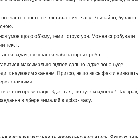
ого часто просто не вистачає сил і часу. Звичайно, бувають
адною.
ся умов щодо об’єму, теми і структури. Можна спробувати
й текст.
зання задач, виконання лабораторних робіт.
ставитися максимально відповідально, адже вона буде
юди із науковим званням. Прикро, якщо якісь факти виявлят
переконливими.
ів освіти презентації. Здається, що тут складного? Насправ
завдання відбере чималий відрізок часу.
 не вистачає часу навіть нормально виспатися. Якщо купит