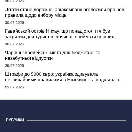
30.07.2026
Літати стане дорожче: авіакомпанії оголосили про нові
правила щодо вибору місць
30.07.2026
Гавайський острів Ніїхау, що понад століття був
закритим для туристів, починає приймати перших
відвідувачів
30.07.2026
Чарівні європейські міста для бюджетної та
незабутньої відпустки
29.07.2026
Штрафи до 5000 євро: українка здивувала
незвичайними правилами в Німеччині та поділилася
правдою
29.07.2026
РУБРИКИ