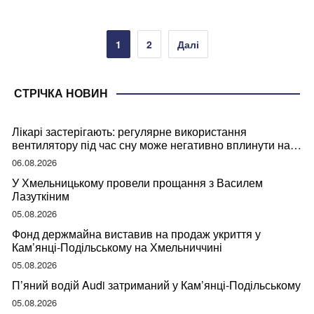
Пагінація
1
2
Далі
записів
СТРІЧКА НОВИН
Лікарі застерігають: регулярне використання
вентилятору під час сну може негативно вплинути на
ваше здоров’я
06.08.2026
У Хмельницькому провели прощання з Василем
Лазуткіним
05.08.2026
Фонд держмайна виставив на продаж укриття у
Кам’янці-Подільському на Хмельниччині
05.08.2026
П’яний водій Audi затриманий у Кам’янці-Подільському
05.08.2026