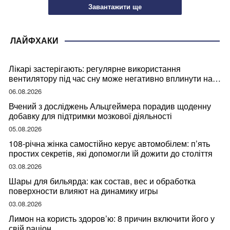
Завантажити ще
ЛАЙФХАКИ
Лікарі застерігають: регулярне використання
вентилятору під час сну може негативно вплинути на
ваше здоров’я
06.08.2026
Вчений з досліджень Альцгеймера порадив щоденну
добавку для підтримки мозкової діяльності
05.08.2026
108-річна жінка самостійно керує автомобілем: п’ять
простих секретів, які допомогли їй дожити до століття
03.08.2026
Шары для бильярда: как состав, вес и обработка
поверхности влияют на динамику игры
03.08.2026
Лимон на користь здоров’ю: 8 причин включити його у
свій раціон