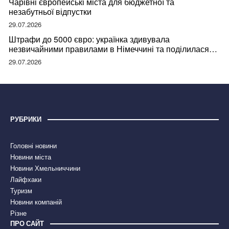
Чарівні європейські міста для бюджетної та
незабутньої відпустки
29.07.2026
Штрафи до 5000 євро: українка здивувала
незвичайними правилами в Німеччині та поділилася
правдою
29.07.2026
РУБРИКИ
Головні новини
Новини міста
Новини Хмельниччини
Лайфхаки
Туризм
Новини компаній
Різне
ПРО САЙТ