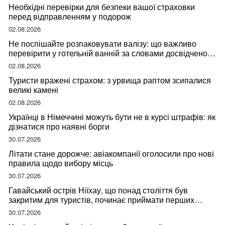
Необхідні перевірки для безпеки вашої страховки
перед відправленням у подорож
02.08.2026
Не поспішайте розпаковувати валізу: що важливо
перевірити у готельній ванній за словами досвідченої
мандрівниці
02.08.2026
Туристи вражені страхом: з урвища раптом зсипалися
великі камені
02.08.2026
Українці в Німеччині можуть бути не в курсі штрафів: як
дізнатися про наявні борги
30.07.2026
Літати стане дорожче: авіакомпанії оголосили про нові
правила щодо вибору місць
30.07.2026
Гавайський острів Ніїхау, що понад століття був
закритим для туристів, починає приймати перших
відвідувачів
30.07.2026