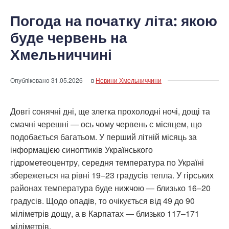
Погода на початку літа: якою
буде червень на
Хмельниччині
Опубліковано
31.05.2026
в
Новини Хмельниччини
Довгі сонячні дні, ще злегка прохолодні ночі, дощі та
смачні черешні — ось чому червень є місяцем, що
подобається багатьом. У перший літній місяць за
інформацією синоптиків Українського
гідрометеоцентру, середня температура по Україні
збережеться на рівні 19–23 градусів тепла. У гірських
районах температура буде нижчою — близько 16–20
градусів. Щодо опадів, то очікується від 49 до 90
міліметрів дощу, а в Карпатах — близько 117–171
міліметрів.