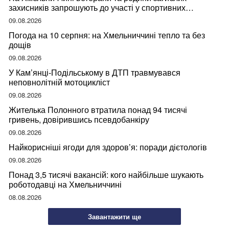
захисників запрошують до участі у спортивних
змаганнях
09.08.2026
Погода на 10 серпня: на Хмельниччині тепло та без
дощів
09.08.2026
У Кам’янці-Подільському в ДТП травмувався
неповнолітній мотоцикліст
09.08.2026
Жителька Полонного втратила понад 94 тисячі
гривень, довірившись псевдобанкіру
09.08.2026
Найкорисніші ягоди для здоров’я: поради дієтологів
09.08.2026
Понад 3,5 тисячі вакансій: кого найбільше шукають
роботодавці на Хмельниччині
08.08.2026
Завантажити ще