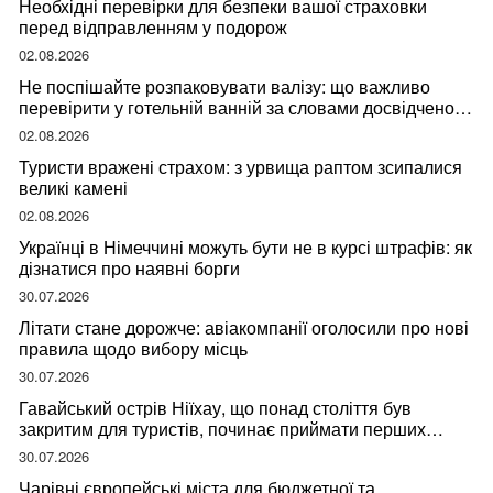
Необхідні перевірки для безпеки вашої страховки
перед відправленням у подорож
02.08.2026
Не поспішайте розпаковувати валізу: що важливо
перевірити у готельній ванній за словами досвідченої
мандрівниці
02.08.2026
Туристи вражені страхом: з урвища раптом зсипалися
великі камені
02.08.2026
Українці в Німеччині можуть бути не в курсі штрафів: як
дізнатися про наявні борги
30.07.2026
Літати стане дорожче: авіакомпанії оголосили про нові
правила щодо вибору місць
30.07.2026
Гавайський острів Ніїхау, що понад століття був
закритим для туристів, починає приймати перших
відвідувачів
30.07.2026
Чарівні європейські міста для бюджетної та