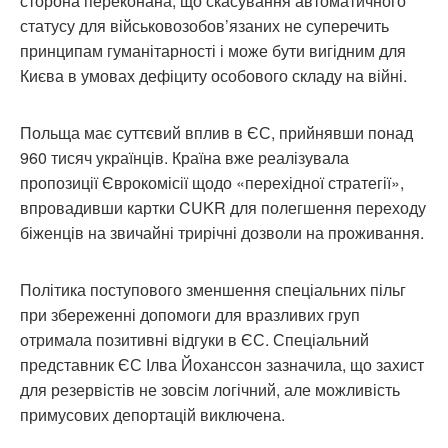
сторона переконана, що скасування автоматичного
статусу для військовозобов’язаних не суперечить
принципам гуманітарності і може бути вигідним для
Києва в умовах дефіциту особового складу на війні.
Польща має суттєвий вплив в ЄС, прийнявши понад
960 тисяч українців. Країна вже реалізувала
пропозиції Єврокомісії щодо «перехідної стратегії»,
впровадивши картки CUKR для полегшення переходу
біженців на звичайні трирічні дозволи на проживання.
Політика поступового зменшення спеціальних пільг
при збереженні допомоги для вразливих груп
отримала позитивні відгуки в ЄС. Спеціальний
представник ЄС Ілва Йоханссон зазначила, що захист
для резервістів не зовсім логічний, але можливість
примусових депортацій виключена.