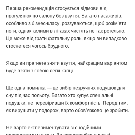
Перша рекомендація стосується відмови від
прогулянок по салону без взуття. Багато пасажирів,
особливо з бізнес-класу, роззуваються, щоб розім’яти
ноги, однак килими в літаках чистять не так ретельно.
Це може відіграти фатальну роль, якщо ви випадково
стоснетеся чогось брудного.
Якщо ви прагнете зняти взуття, найкращим варіантом
буде взяти з собою легкі капці.
Ще одна помилка — це вибір незручних подушок для
сну під час польоту. Багато хто купує спеціальні
подушки, не перевіривши їх комфортність. Перед тим,
як вирушити у подорож, варто обов’язково це зробити.
Не варто експериментувати зі снодійними
препаратами у літаку. Використовуйте лише ті