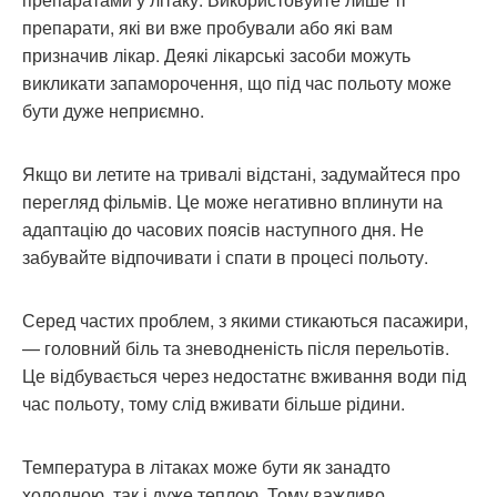
препарати, які ви вже пробували або які вам
призначив лікар. Деякі лікарські засоби можуть
викликати запаморочення, що під час польоту може
бути дуже неприємно.
Якщо ви летите на тривалі відстані, задумайтеся про
перегляд фільмів. Це може негативно вплинути на
адаптацію до часових поясів наступного дня. Не
забувайте відпочивати і спати в процесі польоту.
Серед частих проблем, з якими стикаються пасажири,
— головний біль та зневодненість після перельотів.
Це відбувається через недостатнє вживання води під
час польоту, тому слід вживати більше рідини.
Температура в літаках може бути як занадто
холодною, так і дуже теплою. Тому важливо