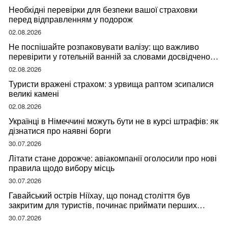
Необхідні перевірки для безпеки вашої страховки
перед відправленням у подорож
02.08.2026
Не поспішайте розпаковувати валізу: що важливо
перевірити у готельній ванній за словами досвідченої
мандрівниці
02.08.2026
Туристи вражені страхом: з урвища раптом зсипалися
великі камені
02.08.2026
Українці в Німеччині можуть бути не в курсі штрафів: як
дізнатися про наявні борги
30.07.2026
Літати стане дорожче: авіакомпанії оголосили про нові
правила щодо вибору місць
30.07.2026
Гавайський острів Ніїхау, що понад століття був
закритим для туристів, починає приймати перших
відвідувачів
30.07.2026