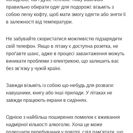
правильно обирати одяг для подорожі: візьміть з
собою легку кофту, щоб мати змогу одягти або зняти її
в залежності від температури.
Не забувайте скористатися можливістю підзарядити
свій телефон. Якщо в літаку є доступна розетка, не
проґавте шанс, адже в процесі завантаження можуть
виникати проблеми з електрикою, що залишить вас
без зв’язку у чужій країні.
Завжди візьміть із собою що-небудь для розваги:
навушники, книгу або інші прилади. У літаках не
завжди працюють екрани в сидіннях.
Однією з найбільш поширених помилок є вживання
надмірної кількості алкоголю. Хоча це може
полегшити перебування у повітрі, слід пам’ятати, що