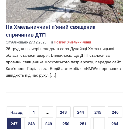
На Хмельниччині п’яний священик
спричинив ДТП
Опубліковано
27.12.2023
в
Новини Хмельниччини
26 грудня ввечері неподалік села Дунайвці Хмельницької
області сталася аварія. Виявилось, що ДТП сталася за
провини священика московського патріархату, передає сайт
Кам’янець-Подільська. Водій автомобіля «BMW» перевищив
швидкість під час руху, […]
Пагінація
Назад
1
…
243
244
245
246
записів
247
248
249
250
251
…
284