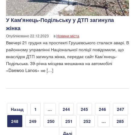
У Кам’янець-Подільську у ДТП загинула
жінка
Опубліковано
22.12.2023
в
Новини міста
Ввечері 21 грудня на проспекті Грушевського сталася аварі. В
районному управлінні Національної поліції повідомили, що
внаслідок ДТП загинула жінка, передає сайт Кам’янець-
Подільська. 39-річна місцева мешканка на автомобілі
«Daewoo Lanos» не […]
Пагінація
Назад
1
…
244
245
246
247
записів
248
249
250
251
252
…
285
Далі