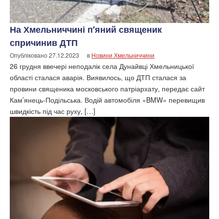
На Хмельниччині п’яний священик
спричинив ДТП
Опубліковано
27.12.2023
в
Новини Хмельниччини
26 грудня ввечері неподалік села Дунайвці Хмельницької
області сталася аварія. Виявилось, що ДТП сталася за
провини священика московського патріархату, передає сайт
Кам’янець-Подільська. Водій автомобіля «BMW» перевищив
швидкість під час руху, […]