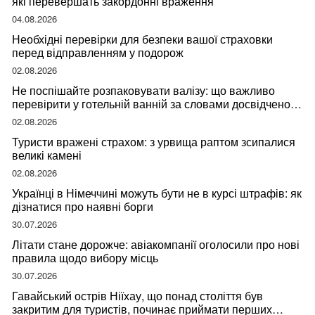
які перевершать закордонні враження
04.08.2026
Необхідні перевірки для безпеки вашої страховки
перед відправленням у подорож
02.08.2026
Не поспішайте розпаковувати валізу: що важливо
перевірити у готельній ванній за словами досвідченої
мандрівниці
02.08.2026
Туристи вражені страхом: з урвища раптом зсипалися
великі камені
02.08.2026
Українці в Німеччині можуть бути не в курсі штрафів: як
дізнатися про наявні борги
30.07.2026
Літати стане дорожче: авіакомпанії оголосили про нові
правила щодо вибору місць
30.07.2026
Гавайський острів Ніїхау, що понад століття був
закритим для туристів, починає приймати перших